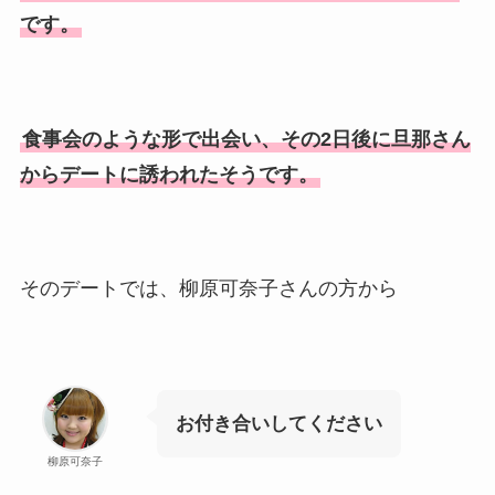
美人！子供や結婚の馴れ初め
です。
も調査！
片岡孝太郎の再婚妻・真麻の
顔画像！元嫁との離婚理由や
食事会のような形で出会い、その2日後に旦那さん
息子も調査！
からデートに誘われたそうです。
福田こうへいの奥さんの顔写
真が美人！息子や夫妻の最新
情報や離婚の噂も調査！
そのデートでは、柳原可奈子さんの方から
大川橋蔵の奥さん・真理子は
今も生きてる？息子は俳優で
誰かも調査！
高木豊の妻は宮内千早！再婚
お付き合いしてください
の馴れ初めに元嫁との結婚や
柳原可奈子
離婚もまとめた！