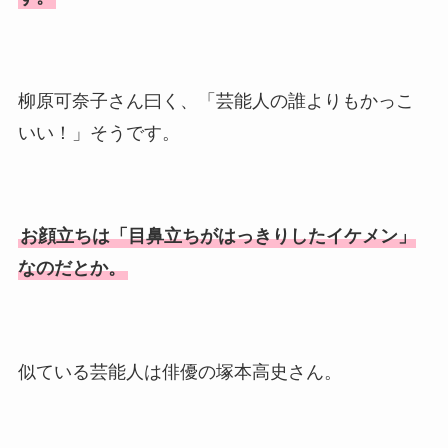
片岡孝太郎の再婚妻・真麻の
顔画像！元嫁との離婚理由や
息子も調査！
柳原可奈子さん曰く、「芸能人の誰よりもかっこ
福田こうへいの奥さんの顔写
いい！」そうです。
真が美人！息子や夫妻の最新
情報や離婚の噂も調査！
大川橋蔵の奥さん・真理子は
お顔立ちは「目鼻立ちがはっきりしたイケメン」
今も生きてる？息子は俳優で
なのだとか。
誰かも調査！
高木豊の妻は宮内千早！再婚
の馴れ初めに元嫁との結婚や
似ている芸能人は俳優の塚本高史さん。
離婚もまとめた！