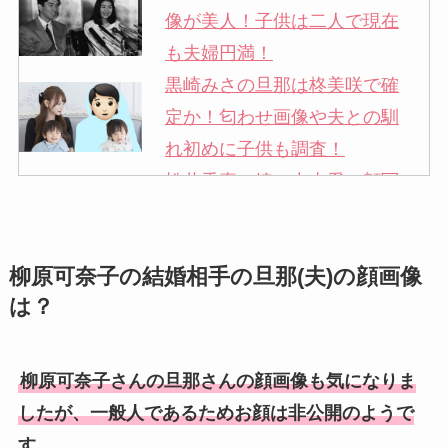
像が美人！子供は二人で現在
も夫婦円満！
黒崎みさの旦那は柊美咲で確
定か！匂わせ画像や夫との馴
れ初めに子供も調査！
松井秀喜の嫁・中山愛の顔写
真が美人！奥さんは元ミズノ
社員で子供も調査！
柳原可奈子の結婚相手の旦那(夫)の顔画像
申真衣の旦那・工藤けんの現
は？
在の会社はどこ？馴れ初めや
子供も調査！
竹田恒泰の奥さんの顔写真が
柳原可奈子さんの旦那さんの顔画像も気になりま
美人！子供や結婚の馴れ初め
したが、一般人であるためお顔は非公開のようで
も調査！
す。