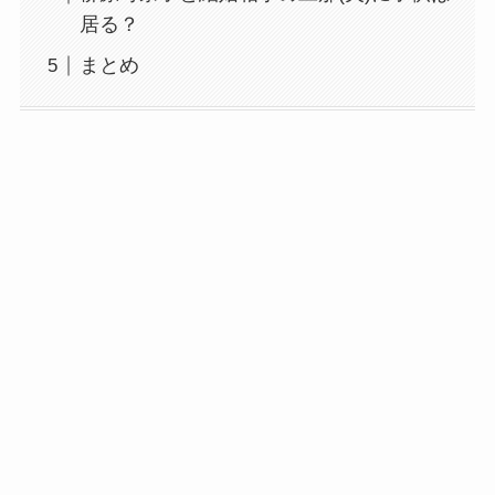
居る？
まとめ