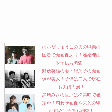
はいだしょうこの夫の職業は
医者で顔画像あり！離婚理由
や子供も調査！
野茂英雄の妻・紀久子の顔画
像が美人！子供は二人で現在
も夫婦円満！
黒崎みさの旦那は柊美咲で確
定か！匂わせ画像や夫との馴
れ初めに子供も調査！