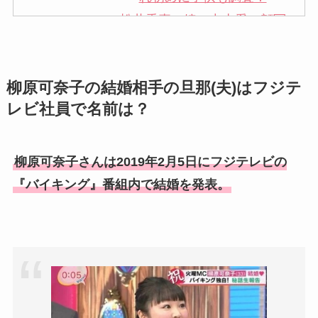
松井秀喜の嫁・中山愛の顔写
真が美人！奥さんは元ミズノ
社員で子供も調査！
柳原可奈子の結婚相手の旦那(夫)はフジテ
申真衣の旦那・工藤けんの現
レビ社員で名前は？
在の会社はどこ？馴れ初めや
子供も調査！
竹田恒泰の奥さんの顔写真が
柳原可奈子さんは2019年2月5日にフジテレビの
美人！子供や結婚の馴れ初め
『バイキング』番組内で結婚を発表。
も調査！
片岡孝太郎の再婚妻・真麻の
顔画像！元嫁との離婚理由や
息子も調査！
福田こうへいの奥さんの顔写
真が美人！息子や夫妻の最新