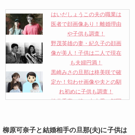
はいだしょうこの夫の職業は
医者で顔画像あり！離婚理由
や子供も調査！
野茂英雄の妻・紀久子の顔画
像が美人！子供は二人で現在
も夫婦円満！
黒崎みさの旦那は柊美咲で確
定か！匂わせ画像や夫との馴
れ初めに子供も調査！
松井秀喜の嫁・中山愛の顔写
真が美人！奥さんは元ミズノ
社員で子供も調査！
柳原可奈子と結婚相手の旦那(夫)に子供は
申真衣の旦那・工藤けんの現