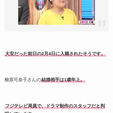
情報や離婚の噂も調査！
大川橋蔵の奥さん・真理子は
今も生きてる？息子は俳優で
誰かも調査！
高木豊の妻は宮内千早！再婚
の馴れ初めに元嫁との結婚や
大安だった前日の2月4日に入籍されたそうです。
離婚もまとめた！
柳原可奈子さんの
結婚相手は1歳年上。
フジテレビ局員で、ドラマ制作のスタッフだと判