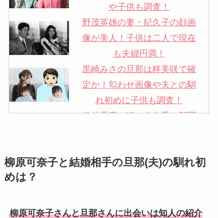
や子供も調査！
野茂英雄の妻・紀久子の顔画
像が美人！子供は二人で現在
も夫婦円満！
黒崎みさの旦那は柊美咲で確
定か！匂わせ画像や夫との馴
れ初めに子供も調査！
松井秀喜の嫁・中山愛の顔写
真が美人！奥さんは元ミズノ
社員で子供も調査！
柳原可奈子と結婚相手の旦那(夫)の馴れ初
申真衣の旦那・工藤けんの現
めは？
在の会社はどこ？馴れ初めや
子供も調査！
竹田恒泰の奥さんの顔写真が
柳原可奈子さんと旦那さんに出会いは知人の紹介