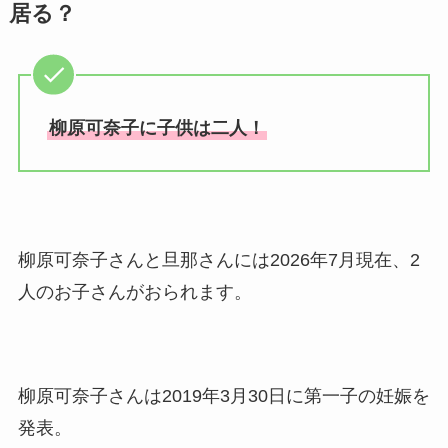
居る？
在の会社はどこ？馴れ初めや
子供も調査！
竹田恒泰の奥さんの顔写真が
美人！子供や結婚の馴れ初め
柳原可奈子に子供は二人！
も調査！
片岡孝太郎の再婚妻・真麻の
顔画像！元嫁との離婚理由や
息子も調査！
柳原可奈子さんと旦那さんには2026年7月現在、2
福田こうへいの奥さんの顔写
人のお子さんがおられます。
真が美人！息子や夫妻の最新
情報や離婚の噂も調査！
大川橋蔵の奥さん・真理子は
柳原可奈子さんは2019年3月30日に第一子の妊娠を
今も生きてる？息子は俳優で
発表。
誰かも調査！