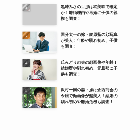
黒崎みさの旦那は柊美咲で確定
か！離婚理由や再婚に子供の親
権も調査！
国分太一の嫁・腰原藍の顔写真
が美人！年齢や馴れ初め、子供
も調査！
丘みどりの夫の顔画像や年齢！
結婚歴や馴れ初め、元旦那に子
供も調査！
沢村一樹の妻・操は余西商会の
令嬢で顔画像が超美人！結婚の
馴れ初めや離婚危機も調査！