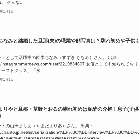
。 そんな...
6年1月3日
ちなみと結婚した旦那(夫)の職業や顔写真は？馴れ初めや子供
ントとして活躍中の鈴木ちなみ（すずき ちなみ）さん。 出典：
s://instagrammernews.com/user/2219834607 女優としても知られてお
ーストクラス」「永...
6年1月3日
まりやと旦那・草野とおるの馴れ初めは泥酔の介抱！息子(子供
！
ントの山田まりあ（やまだまりあ）さん。 出典：
://chanto.jp.net/list/serialization/%EF%BC%BBInterview%EF%BC%BD%
B1%E7%94%B0%E3%81%BE%E3%82%8A%E3%...