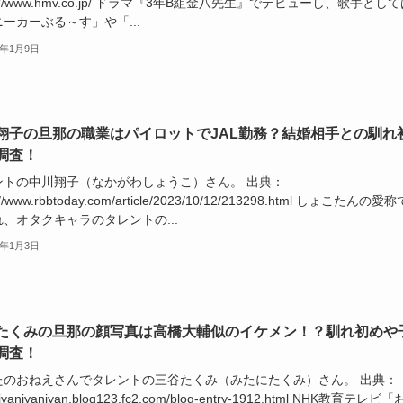
ps://www.hmv.co.jp/ ドラマ『3年B組金八先生』でデビューし、歌手とし
ーカーぶる～す」や「...
6年1月9日
翔子の旦那の職業はパイロットでJAL勤務？結婚相手との馴れ
調査！
ントの中川翔子（なかがわしょうこ）さん。 出典：
://www.rbbtoday.com/article/2023/10/12/213298.html しょこたんの愛称
、オタクキャラのタレントの...
6年1月3日
たくみの旦那の顔写真は高橋大輔似のイケメン！？馴れ初めや
調査！
たのおねえさんでタレントの三谷たくみ（みたにたくみ）さん。 出典：
//iyaniyaniyan.blog123.fc2.com/blog-entry-1912.html NHK教育テレビ