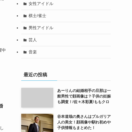
女性アイドル
棋士/雀士
男性アイドル
芸人
！
躍中
音楽
最近の投稿
あーりんの結婚相手の旦那は一
般男性で顔画像は？子供の妊娠
も調査！/佐々木彩夏/ももクロ
婚
谷本道哉の奥さんはブルガリア
人の美女！顔画像や馴れ初めや
子供情報もまとめた！
でし