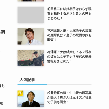
前田裕二に結婚相手はおらず現
在も独身！石原さとみとの噂も
まとめた！
草刈正雄と嫁・大塚悦子の現在
も調
の顔写真は？息子の死因や娘も
調査！
り、
梅澤廉アナは結婚してる？現在
の彼女は女子アナ？歴代の熱愛
情報もまとめた！
人気記事
)も
松井秀喜の嫁・中山愛の顔写真
が美人！奥さんは元ミズノ社員
で子供も調査！
E5