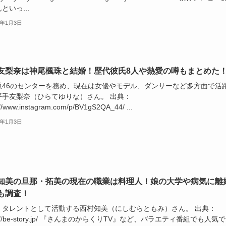
といっ...
6年1月3日
友梨奈は神尾楓珠と結婚！歴代彼氏8人や熱愛の噂もまとめた
坂46のセンターを務め、現在は女優やモデル、ダンサーなど多方面で活
平手友梨奈（ひらてゆりな）さん。 出典：
://www.instagram.com/p/BV1gS2QA_44/ ...
6年1月3日
知美の旦那・‎拓美の現在の職業は料理人！娘の大学や病気に離
も調査！
、タレントとして活動する西村知美（にしむらともみ）さん。 出典：
ps://be-story.jp/ 『さんまのからくりTV』など、バラエティ番組でも人気