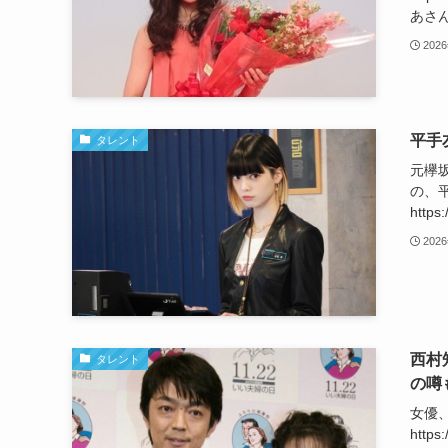
あさん
202
平手
タレント
元欅
の、
https
202
西村
タレント
の噂
女優
htt