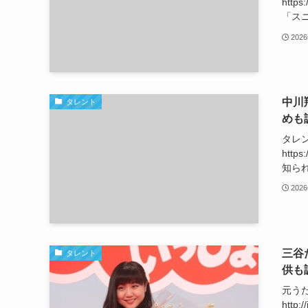
htt
「スニ
202
中川
タレント
めも
タレ
https
知られ
202
三谷
タレント
供も
元う
http: