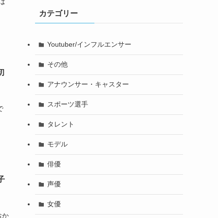
ては
カテゴリー
Youtuber/インフルエンサー
その他
初
アナウンサー・キャスター
スポーツ選手
で
タレント
モデル
俳優
子
声優
女優
「おか