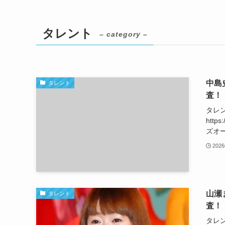
タレント
– category –
中島
タレント
査！
タレ
http
ズオー
202
山瀬
タレント
査！
タレ