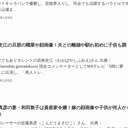
ウトキャラバンで優勝し、芸能界入りし、司会でも活躍するバラドルで
山瀬ま...
6年1月9日
史江の旦那の職業や顔画像！夫との離婚や馴れ初めに子供も調
家でもありタレントの若林史江（わかばやしふみえ)さん 出典：
s://ameblo.jp/makikuro/ 現在コメンテーターとしてMXテレビ「5時に夢
に出演し、「美人トレ...
6年1月9日
真彦の妻・和田敦子は資産家令嬢！嫁の顔画像や子供が何人か
！
兼レーサーの近藤真彦（こんどうまさひこ）さん。 出典：