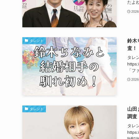
たよね
202
鈴木
タレント
査！
タレ
http
「ファ
202
山田
タレント
調査
タレ
https
%B1%