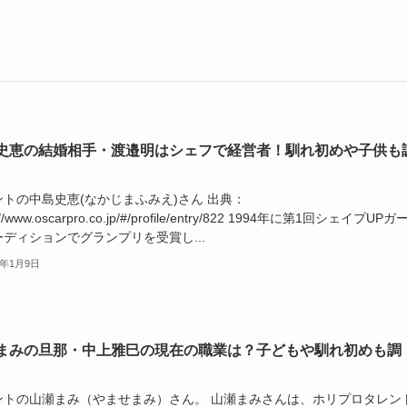
史恵の結婚相手・渡邉明はシェフで経営者！馴れ初めや子供も
ントの中島史恵(なかじまふみえ)さん 出典：
s://www.oscarpro.co.jp/#/profile/entry/822 1994年に第1回シェイプUP
ディションでグランプリを受賞し...
6年1月9日
まみの旦那・中上雅巳の現在の職業は？子どもや馴れ初めも調
ントの山瀬まみ（やませまみ）さん。 山瀬まみさんは、ホリプロタレン