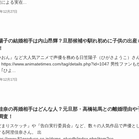
による実在...
5年12月27日
陽子の結婚相手は内山昂輝？旦那候補や馴れ初めに子供の出産
！
いおん』など大人気アニメで声優を務める日笠陽子（ひがさようこ）さ
ttps://www.animatetimes.com/tag/details.php?id=1047 男性ファン
｢ひよ...
5年12月17日
佳奈の再婚相手はどんな人？元旦那・高橋祐馬との離婚理由や
調査！
だまりスケッチ』や『告白実行委員会』など、数々の人気作品で声優と
する阿澄佳奈さん。 出
ps://www.81produce.co.jp/dcms_plusdb/index.php/item?ce...