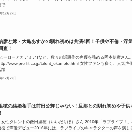
で...
5年12月27日
信彦と嫁・大亀あすかの馴れ初めは共演4回！子供や不倫・浮
調査！
のヒーローアカデミア｣など、数々の話題作の声優を務める岡本信彦さん
ttp://www.pro-fit.co.jp/talent_okamoto.html 女性ファンも多く、人気
躍...
5年12月27日
里穂の結婚相手は前田公輝じゃない！旦那との馴れ初めや子供
！
、女性タレントの飯田里穂（いいだりほ）さん 2010年「ラブライブ！」
凛役で声優デビュー2016年には、ラブライブのキャラクターの声を演じ