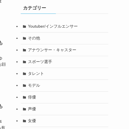
ま
カテゴリー
Youtuber/インフルエンサー
その他
も
アナウンサー・キャスター
ゆ
スポーツ選手
たお顔
タレント
モデル
俳優
も
声優
女優
4
る有