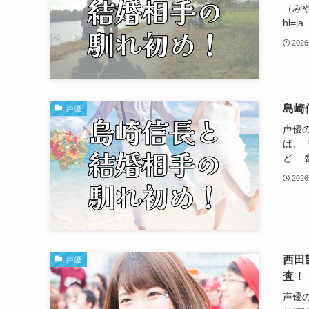
（みやの
hl=j
202
島崎
声優
声優
ば、
ど… 
202
西田
声優
査！
声優