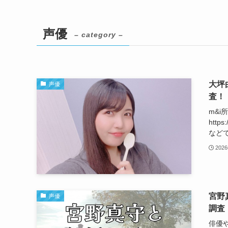
声優
– category –
大坪
声優
査！
m&
htt
などで
202
宮野
声優
調査
俳優