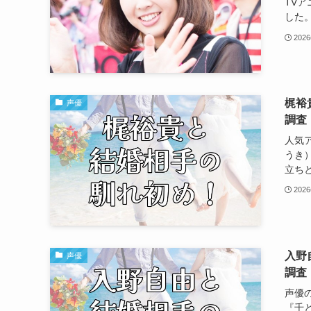
TV
した。
202
梶裕
声優
調査
人気
うき）さ
立ちと
202
入野
声優
調査
声優の入
『千