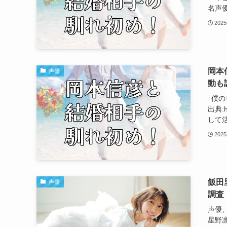
名声優
202
岡本
声優
動も
｢僕
出典:h
して活
202
飯田
声優
調査
声優
星野