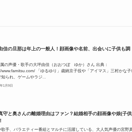
由佳の旦那は年上の一般人！顔画像や名前、出会いに子供も調
i所属の声優・歌手の大坪由佳（おおつぼ ゆか）さん 出典：
ps://www.famitsu.com/ 「ゆるゆり」歳納京子役や「アイマス」三村かな
知られ、ゲームやラジ...
6年1月9日
真守と奥さんの離婚理由はファン？結婚相手の顔画像や娘(子供
！
や歌手、バラエティー番組とマルチに活躍している、大人気声優の宮野