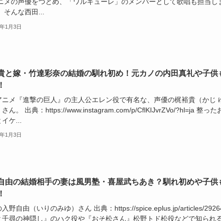
アニメの声優をつとめ、「ワルキューレ」のメンバーとして歌唱も担当し
 そんな西田...
6年1月3日
貴と嫁・竹達彩奈の結婚の馴れ初め！元カノの内田真礼や子供
！
アニメ『進撃の巨人』の主人公エレン役で有名な、声優の梶裕貴（かじ 
ん。 出典：https://www.instagram.com/p/CflKIJvrZVo/?hl=ja 整っ
イケ...
6年1月3日
自由の結婚相手の妻は風男塾・喜屋武ちあき？馴れ初めや子供
！
野自由（いりのみゆ）さん 出典：https://spice.eplus.jp/articles/2926
と千尋の神隠し』のハク役や『おそ松さん』松野トド松役などで知られ