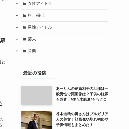
女性アイドル
棋士/雀士
男性アイドル
芸人
気騒
音楽
。
声優と
最近の投稿
あーりんの結婚相手の旦那は一
般男性で顔画像は？子供の妊娠
も調査！/佐々木彩夏/ももクロ
も
谷本道哉の奥さんはブルガリア
の
人の美女！顔画像や馴れ初めや
子供情報もまとめた！
る