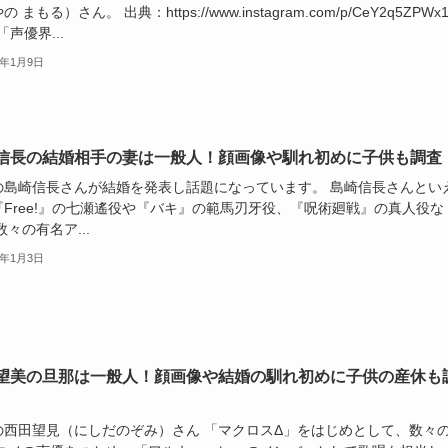
 まもる）さん。 出典：https://www.instagram.com/p/CeY2q5ZPWx1
a 「声優界...
6年1月9日
信長の結婚相手の妻は一般人！顔画像や馴れ初めに子供も調査
の島崎信長さんが結婚を発表し話題になっています。 島崎信長さんとい
『Free!』の七瀬遙役や『バキ』の範馬刃牙役、『呪術廻戦』の真人役な
数々の有名ア...
6年1月3日
望美の旦那は一般人！顔画像や結婚の馴れ初めに子供の産休も
の西田望見（にしだのぞみ）さん 「マクロスΔ」をはじめとして、数々