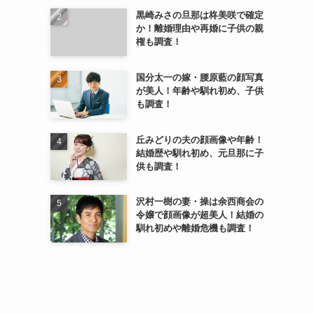
黒崎みさの旦那は柊美咲で確定
か！離婚理由や再婚に子供の親
権も調査！
国分太一の嫁・腰原藍の顔写真
が美人！年齢や馴れ初め、子供
も調査！
丘みどりの夫の顔画像や年齢！
結婚歴や馴れ初め、元旦那に子
供も調査！
沢村一樹の妻・操は余西商会の
令嬢で顔画像が超美人！結婚の
馴れ初めや離婚危機も調査！