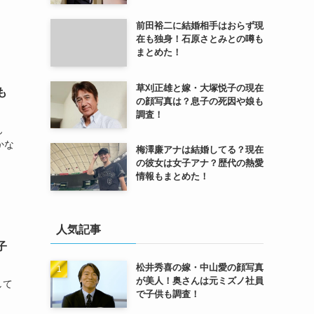
前田裕二に結婚相手はおらず現
在も独身！石原さとみとの噂も
まとめた！
草刈正雄と嫁・大塚悦子の現在
も
の顔写真は？息子の死因や娘も
調査！
ん
もかな
梅澤廉アナは結婚してる？現在
の彼女は女子アナ？歴代の熱愛
情報もまとめた！
人気記事
子
松井秀喜の嫁・中山愛の顔写真
が美人！奥さんは元ミズノ社員
して
で子供も調査！