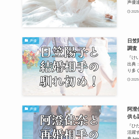
声優達
202
日笠
声優
調査
『け
出典：h
り多く
202
阿澄
声優
供も
『ひ
活躍
典:htt