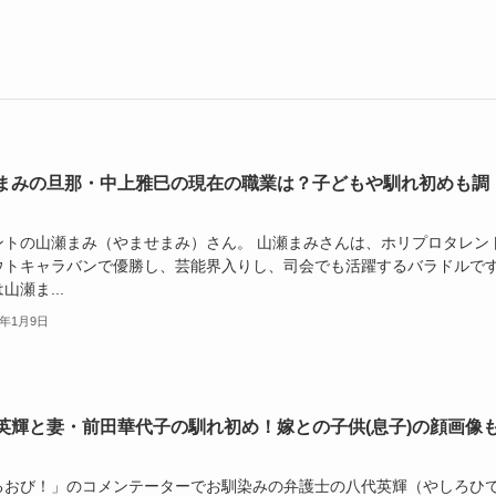
まみの旦那・中上雅巳の現在の職業は？子どもや馴れ初めも調
ントの山瀬まみ（やませまみ）さん。 山瀬まみさんは、ホリプロタレン
ウトキャラバンで優勝し、芸能界入りし、司会でも活躍するバラドルで
山瀬ま...
6年1月9日
英輝と妻・前田華代子の馴れ初め！嫁との子供(息子)の顔画像
るおび！」のコメンテーターでお馴染みの弁護士の八代英輝（やしろひ