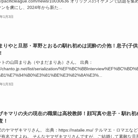
s://pacificleague.com/news/10030636 オリックスのイケメンで話題を集
ンを虜にし、2024年から新た...
6年1月3日
まりやと旦那・草野とおるの馴れ初めは泥酔の介抱！息子(子供
！
ントの山田まりあ（やまだまりあ）さん。 出典：
://chanto.jp.net/list/serialization/%EF%BC%BBInterview%EF%BC%BD%
B1%E7%94%B0%E3%81%BE%E3%82%8A%E3%...
6年1月3日
ザキマリの夫の現在の職業は高校教師！顔写真や息子・馴れ初
査！
のヤマザキマリさん。 出典：https://natalie.mu/ テルマエ・ロマエな
が有名ですよね。 そんなヤマザキマリさんですが、ご結婚して素敵な旦