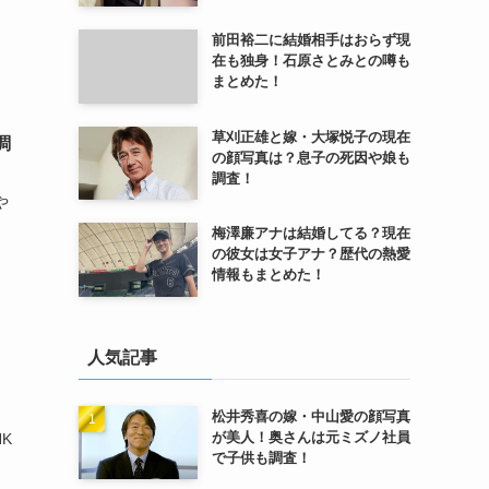
前田裕二に結婚相手はおらず現
在も独身！石原さとみとの噂も
まとめた！
草刈正雄と嫁・大塚悦子の現在
調
の顔写真は？息子の死因や娘も
調査！
や
梅澤廉アナは結婚してる？現在
の彼女は女子アナ？歴代の熱愛
情報もまとめた！
人気記事
松井秀喜の嫁・中山愛の顔写真
が美人！奥さんは元ミズノ社員
HK
で子供も調査！