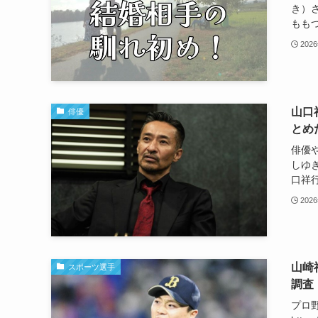
き）さ
ももつ
202
山口
俳優
とめ
俳優
しゆ
口祥行
202
山崎
スポーツ選手
調査
プロ野