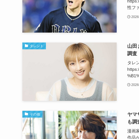
http
性ファ
202
山田
タレント
調査
タレ
https
%B1%
202
ヤマ
その他
も調
漫画家
作品