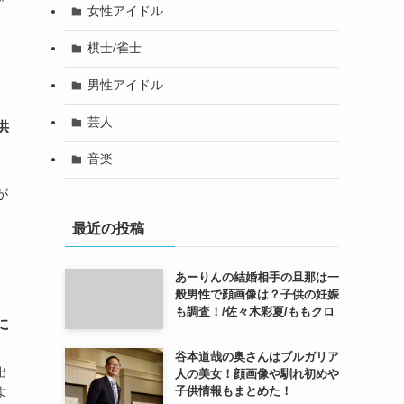
女性アイドル
棋士/雀士
男性アイドル
芸人
供
音楽
が
最近の投稿
あーりんの結婚相手の旦那は一
般男性で顔画像は？子供の妊娠
も調査！/佐々木彩夏/ももクロ
に
谷本道哉の奥さんはブルガリア
出
人の美女！顔画像や馴れ初めや
子供情報もまとめた！
よ