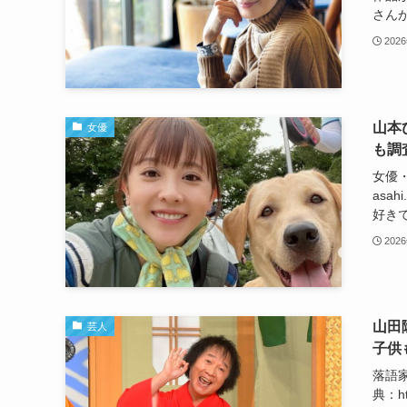
さんが
202
山本
女優
も調
女優・
asa
好きで
202
山田
芸人
子供
落語
典：ht