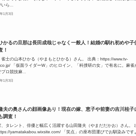
いら...
6年1月3日
ひかるの旦那は長田成哉じゃなく一般人！結婚の馴れ初めや子
査！
雀士の山本ひかる（やまもとひかる）さん。 出典：https://www.tv-
hi.co.jp/ 「仮面ライダーW」のヒロイン、「科捜研の女」で有名に。麻雀
プロ競技麻...
6年1月3日
隆夫の奥さんの顔画像あり！現在の嫁、恵子や前妻の吉川桂子
も調査！
家、タレント、俳優と幅広く活躍する山田隆夫（やまだだかお）さん。 
tps://yamatakabou.wixsite.com/ 「笑点」の座布団運びでお馴染みです