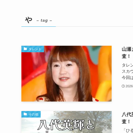
や
– tag –
山瀬
タレント
査！
タレ
スカ
今回は
202
八代
その他
査！
「ひ