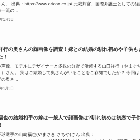
ん。 出典：https://www.oricon.co.jp/ 元裁判官、国際弁護士としての
一流の...
6年1月3日
祥行の奥さんの顔画像を調査！嫁との結婚の馴れ初めや子供も
た！
や声優、モデルにデザイナーと多数の分野で活躍する山口祥行（やまぐ
き）さん。 実はご結婚して奥さんがいることをご存知でしたか？ 今回は
の奥さ...
6年1月3日
福也の結婚相手の嫁は一般人で顔画像は?馴れ初めは初恋で子
！
球選手の山崎福也(やまさき さちや)さん 出典：