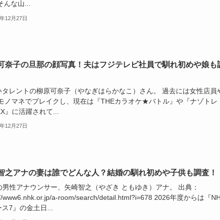
そんな山...
5年12月27日
可奈子の旦那の顔写真！夫はフジテレビ社員で馴れ初めや娘も
いタレントの柳原可奈子（やなぎはらかなこ）さん。 過去には女性店員
のモノマネでブレイクし、現在は『THEカラオケ★バトル』や『ナゾトレ
XX』に活躍されて...
5年12月27日
智之アナの妻は誰でどんな人？結婚の馴れ初めや子供も調査！
Kの男性アナウンサー、矢崎智之（やざき ともゆき）アナ。 出典：
://www6.nhk.or.jp/a-room/search/detail.html?i=678 2026年度からは『N
ス7』の金土日...