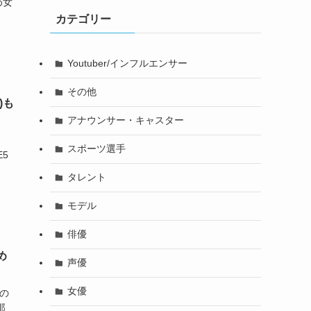
め女
カテゴリー
Youtuber/インフルエンサー
その他
)も
アナウンサー・キャスター
スポーツ選手
E5
タレント
モデル
俳優
め
声優
女優
どの
那