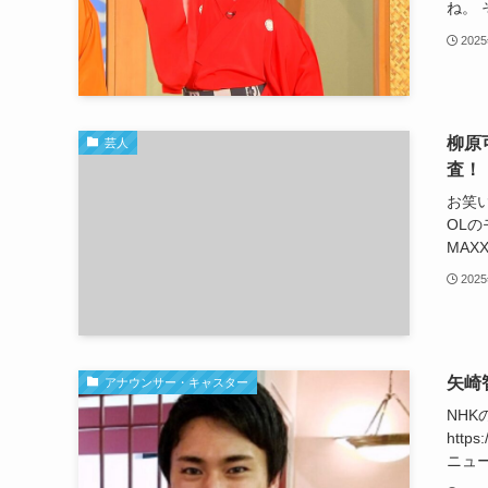
ね。 
202
柳原
芸人
査！
お笑
OL
MAX
202
矢崎
アナウンサー・キャスター
NH
https
ニュー