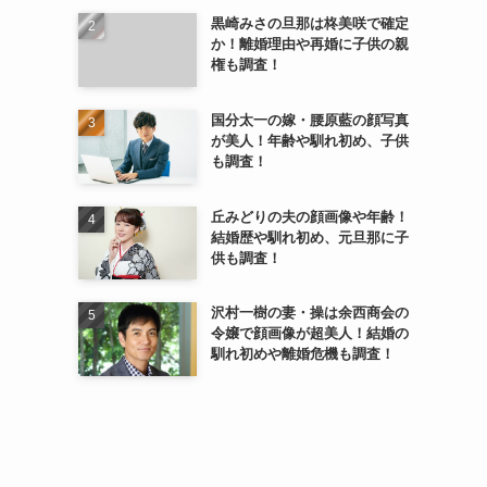
黒崎みさの旦那は柊美咲で確定
か！離婚理由や再婚に子供の親
権も調査！
国分太一の嫁・腰原藍の顔写真
が美人！年齢や馴れ初め、子供
も調査！
丘みどりの夫の顔画像や年齢！
結婚歴や馴れ初め、元旦那に子
供も調査！
沢村一樹の妻・操は余西商会の
令嬢で顔画像が超美人！結婚の
馴れ初めや離婚危機も調査！