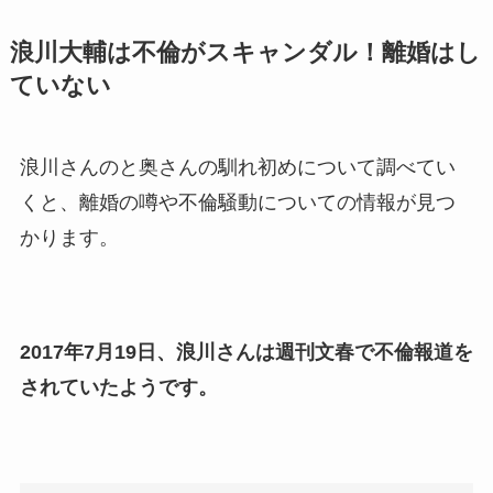
社員で子供も調査！
浪川大輔は不倫がスキャンダル！離婚はし
申真衣の旦那・工藤けんの現
ていない
在の会社はどこ？馴れ初めや
子供も調査！
竹田恒泰の奥さんの顔写真が
浪川さんのと奥さんの馴れ初めについて調べてい
美人！子供や結婚の馴れ初め
くと、離婚の噂や不倫騒動についての情報が見つ
も調査！
かります。
片岡孝太郎の再婚妻・真麻の
顔画像！元嫁との離婚理由や
息子も調査！
2017年7月19日、浪川さんは週刊文春で不倫報道を
福田こうへいの奥さんの顔写
されていたようです。
真が美人！息子や夫妻の最新
情報や離婚の噂も調査！
大川橋蔵の奥さん・真理子は