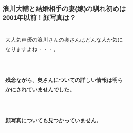
浪川大輔と結婚相手の妻(嫁)の馴れ初めは
申真衣の旦那・工藤けんの現
2001年以前！顔写真は？
在の会社はどこ？馴れ初めや
子供も調査！
竹田恒泰の奥さんの顔写真が
大人気声優の浪川さんの奥さんはどんな人か気に
美人！子供や結婚の馴れ初め
なりますよね・・・。
も調査！
片岡孝太郎の再婚妻・真麻の
顔画像！元嫁との離婚理由や
残念ながら、奥さんについての詳しい情報は明ら
息子も調査！
かにされていませんでした。
福田こうへいの奥さんの顔写
真が美人！息子や夫妻の最新
情報や離婚の噂も調査！
顔写真についても見つかっていません。
大川橋蔵の奥さん・真理子は
今も生きてる？息子は俳優で