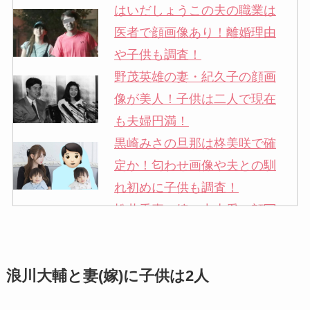
はいだしょうこの夫の職業は
医者で顔画像あり！離婚理由
や子供も調査！
野茂英雄の妻・紀久子の顔画
像が美人！子供は二人で現在
も夫婦円満！
黒崎みさの旦那は柊美咲で確
定か！匂わせ画像や夫との馴
れ初めに子供も調査！
松井秀喜の嫁・中山愛の顔写
真が美人！奥さんは元ミズノ
社員で子供も調査！
浪川大輔と妻(嫁)に子供は2人
申真衣の旦那・工藤けんの現
在の会社はどこ？馴れ初めや