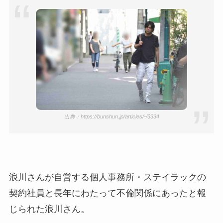
今も生きてる？息子は俳優で
誰かも調査！
高木豊の妻は宮内千早！再婚
の馴れ初めに元嫁との結婚や
離婚もまとめた！
出典：https://bunshun.jp/articles/-/3334
浪川さんが自営する個人事務所・ステイラックの
契約社員と長年にわたって不倫関係にあったと報
じられた浪川さん。