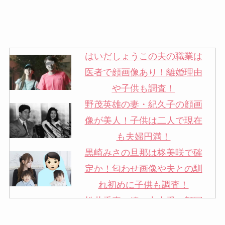
はいだしょうこの夫の職業は
医者で顔画像あり！離婚理由
や子供も調査！
野茂英雄の妻・紀久子の顔画
像が美人！子供は二人で現在
も夫婦円満！
黒崎みさの旦那は柊美咲で確
定か！匂わせ画像や夫との馴
れ初めに子供も調査！
松井秀喜の嫁・中山愛の顔写
真が美人！奥さんは元ミズノ