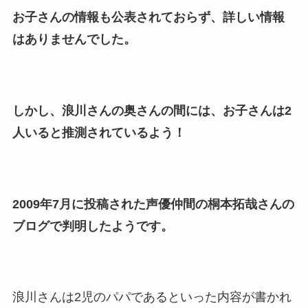
子供も調査！
お子さんの情報も公表されておらず、詳しい情報
竹田恒泰の奥さんの顔写真が
はありませんでした。
美人！子供や結婚の馴れ初め
も調査！
片岡孝太郎の再婚妻・真麻の
しかし、浪川さんの奥さんの間には、お子さんは2
顔画像！元嫁との離婚理由や
人いると推測されているよう！
息子も調査！
福田こうへいの奥さんの顔写
真が美人！息子や夫妻の最新
2009年7月に投稿された声優仲間の桐本拓哉さんの
情報や離婚の噂も調査！
ブログで判明したようです。
大川橋蔵の奥さん・真理子は
今も生きてる？息子は俳優で
誰かも調査！
高木豊の妻は宮内千早！再婚
浪川さんは2児のパパであるといった内容が書かれ