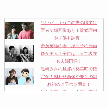
はいだしょうこの夫の職業は
医者で顔画像あり！離婚理由
や子供も調査！
野茂英雄の妻・紀久子の顔画
像が美人！子供は二人で現在
も夫婦円満！
黒崎みさの旦那は柊美咲で確
定か！匂わせ画像や夫との馴
れ初めに子供も調査！
松井秀喜の嫁・中山愛の顔写
真が美人！奥さんは元ミズノ
社員で子供も調査！