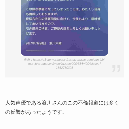
出典：https://s3-ap-northeast-1.amazonaws.com/cdn.bibi-
star.jp/production/imgs/images/000/354/400/lqip.jpg?
1562760325
人気声優である浪川さんのこの不倫報道には多く
の反響があったようです。