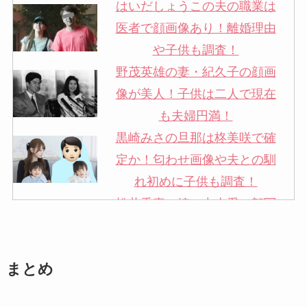
はいだしょうこの夫の職業は
医者で顔画像あり！離婚理由
や子供も調査！
野茂英雄の妻・紀久子の顔画
像が美人！子供は二人で現在
も夫婦円満！
黒崎みさの旦那は柊美咲で確
定か！匂わせ画像や夫との馴
れ初めに子供も調査！
松井秀喜の嫁・中山愛の顔写
真が美人！奥さんは元ミズノ
社員で子供も調査！
まとめ
申真衣の旦那・工藤けんの現
在の会社はどこ？馴れ初めや