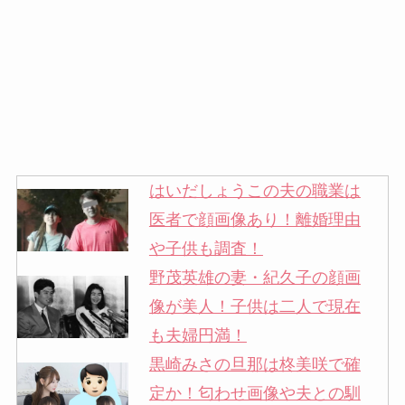
はいだしょうこの夫の職業は
医者で顔画像あり！離婚理由
や子供も調査！
野茂英雄の妻・紀久子の顔画
像が美人！子供は二人で現在
も夫婦円満！
黒崎みさの旦那は柊美咲で確
定か！匂わせ画像や夫との馴