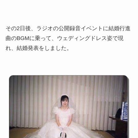
も調査！
片岡孝太郎の再婚妻・真麻の
顔画像！元嫁との離婚理由や
その2日後、ラジオの公開録音イベントに結婚行進
息子も調査！
曲のBGMに乗って、ウェディングドレス姿で現
福田こうへいの奥さんの顔写
れ、結婚発表をしました。
真が美人！息子や夫妻の最新
情報や離婚の噂も調査！
大川橋蔵の奥さん・真理子は
今も生きてる？息子は俳優で
誰かも調査！
高木豊の妻は宮内千早！再婚
の馴れ初めに元嫁との結婚や
離婚もまとめた！