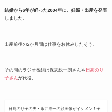
片岡孝太郎の再婚妻・真麻の
結婚から6年が経った2004年に、妊娠・出産を発表
顔画像！元嫁との離婚理由や
しました。
息子も調査！
福田こうへいの奥さんの顔写
真が美人！息子や夫妻の最新
出産前後の2か月間は仕事をお休みしたそう。
情報や離婚の噂も調査！
大川橋蔵の奥さん・真理子は
今も生きてる？息子は俳優で
誰かも調査！
その間のラジオ番組は保志総一朗さんや
日高のり
高木豊の妻は宮内千早！再婚
子さん
が代役、
の馴れ初めに元嫁との結婚や
離婚もまとめた！
日髙のり子の夫・永井浩一の顔画像がイケメン！子