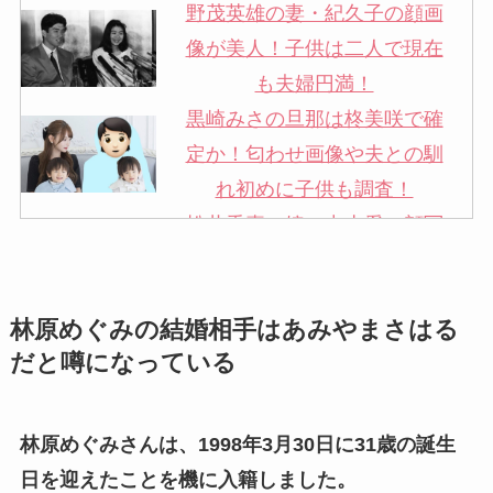
野茂英雄の妻・紀久子の顔画
像が美人！子供は二人で現在
も夫婦円満！
黒崎みさの旦那は柊美咲で確
定か！匂わせ画像や夫との馴
れ初めに子供も調査！
松井秀喜の嫁・中山愛の顔写
真が美人！奥さんは元ミズノ
社員で子供も調査！
林原めぐみの結婚相手はあみやまさはる
申真衣の旦那・工藤けんの現
だと噂になっている
在の会社はどこ？馴れ初めや
子供も調査！
竹田恒泰の奥さんの顔写真が
林原めぐみさんは、1998年3月30日に31歳の誕生
美人！子供や結婚の馴れ初め
日を迎えたことを機に入籍しました。