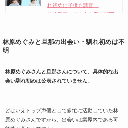
れ初めに子供も調査！
松井秀喜の嫁・中山愛の顔写
真が美人！奥さんは元ミズノ
社員で子供も調査！
林原めぐみと旦那の出会い・馴れ初めは不
申真衣の旦那・工藤けんの現
明
在の会社はどこ？馴れ初めや
子供も調査！
竹田恒泰の奥さんの顔写真が
林原めぐみさんと旦那さんについて、具体的な出
美人！子供や結婚の馴れ初め
会い馴れ初めは公表されていません。
も調査！
片岡孝太郎の再婚妻・真麻の
顔画像！元嫁との離婚理由や
どはいえトップ声優として多忙に活動していた林
息子も調査！
原めぐみさんですから、出会いは業界内である可
福田こうへいの奥さんの顔写