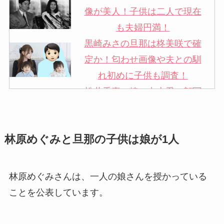
像が美人！子供は二人で現在
も夫婦円満！
黒崎みさの旦那は柊美咲で確
定か！匂わせ画像や夫との馴
れ初めに子供も調査！
松井秀喜の嫁・中山愛の顔写
真が美人！奥さんは元ミズノ
社員で子供も調査！
林原めぐみと旦那の子供は娘が1人
申真衣の旦那・工藤けんの現
在の会社はどこ？馴れ初めや
子供も調査！
林原めぐみさんは、一人の娘さんを授かっている
竹田恒泰の奥さんの顔写真が
ことを公表しています。
美人！子供や結婚の馴れ初め
も調査！