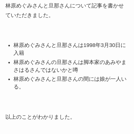
子供も調査！
林原めぐみさんと旦那さんについて記事を書かせ
竹田恒泰の奥さんの顔写真が
ていただきました。
美人！子供や結婚の馴れ初め
も調査！
片岡孝太郎の再婚妻・真麻の
林原めぐみさんと旦那さんは1998年3月30日に
顔画像！元嫁との離婚理由や
入籍
息子も調査！
林原めぐみさんの旦那さんは脚本家のあみやま
福田こうへいの奥さんの顔写
さはるさんではないかと噂
林原めぐみさんと旦那さんの間には娘が一人い
真が美人！息子や夫妻の最新
る。
情報や離婚の噂も調査！
大川橋蔵の奥さん・真理子は
今も生きてる？息子は俳優で
以上のことがわかりました。
誰かも調査！
高木豊の妻は宮内千早！再婚