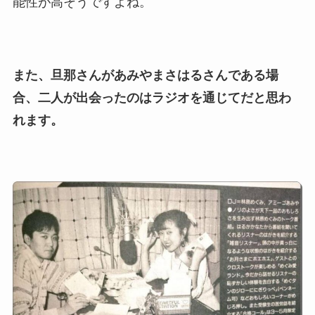
能性が高そうですよね。
真が美人！息子や夫妻の最新
情報や離婚の噂も調査！
大川橋蔵の奥さん・真理子は
また、旦那さんがあみやまさはるさんである場
今も生きてる？息子は俳優で
合、二人が出会ったのはラジオを通じてだと思わ
誰かも調査！
れます。
高木豊の妻は宮内千早！再婚
の馴れ初めに元嫁との結婚や
離婚もまとめた！