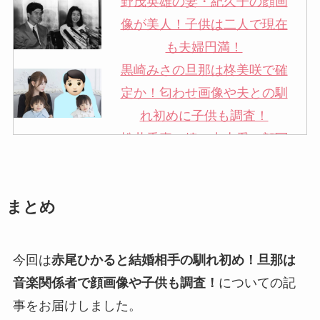
野茂英雄の妻・紀久子の顔画
像が美人！子供は二人で現在
も夫婦円満！
黒崎みさの旦那は柊美咲で確
定か！匂わせ画像や夫との馴
れ初めに子供も調査！
松井秀喜の嫁・中山愛の顔写
真が美人！奥さんは元ミズノ
社員で子供も調査！
まとめ
申真衣の旦那・工藤けんの現
在の会社はどこ？馴れ初めや
子供も調査！
今回は
赤尾ひかると結婚相手の馴れ初め！旦那は
竹田恒泰の奥さんの顔写真が
音楽関係者で顔画像や子供も調査！
についての記
美人！子供や結婚の馴れ初め
事をお届けしました。