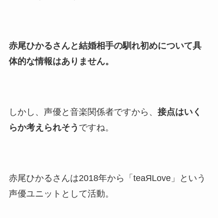
美人！子供や結婚の馴れ初め
も調査！
片岡孝太郎の再婚妻・真麻の
赤尾ひかるさんと結婚相手の馴れ初めについて具
顔画像！元嫁との離婚理由や
体的な情報はありません。
息子も調査！
福田こうへいの奥さんの顔写
真が美人！息子や夫妻の最新
しかし、声優と音楽関係者ですから、
接点はいく
情報や離婚の噂も調査！
らか考えられそう
ですね。
大川橋蔵の奥さん・真理子は
今も生きてる？息子は俳優で
誰かも調査！
高木豊の妻は宮内千早！再婚
赤尾ひかるさんは2018年から「teaЯLove」という
の馴れ初めに元嫁との結婚や
声優ユニットとして活動。
離婚もまとめた！