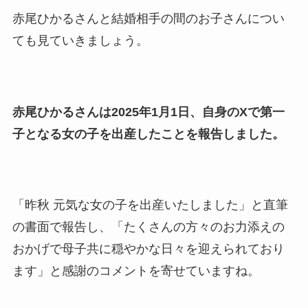
子供も調査！
赤尾ひかるさんと結婚相手の間のお子さんについ
竹田恒泰の奥さんの顔写真が
ても見ていきましょう。
美人！子供や結婚の馴れ初め
も調査！
片岡孝太郎の再婚妻・真麻の
赤尾ひかるさんは2025年1月1日、自身のXで第一
顔画像！元嫁との離婚理由や
子となる女の子を出産したことを報告しました。
息子も調査！
福田こうへいの奥さんの顔写
真が美人！息子や夫妻の最新
「昨秋 元気な女の子を出産いたしました」と直筆
情報や離婚の噂も調査！
の書面で報告し、「たくさんの方々のお力添えの
大川橋蔵の奥さん・真理子は
おかげで母子共に穏やかな日々を迎えられており
今も生きてる？息子は俳優で
ます」と感謝のコメントを寄せていますね。
誰かも調査！
高木豊の妻は宮内千早！再婚