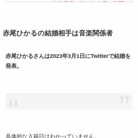
松井秀喜の嫁・中山愛の顔写
真が美人！奥さんは元ミズノ
社員で子供も調査！
赤尾ひかるの結婚相手は音楽関係者
申真衣の旦那・工藤けんの現
在の会社はどこ？馴れ初めや
子供も調査！
赤尾ひかるさんは2023年3月1日にTwitterで結婚を
竹田恒泰の奥さんの顔写真が
発表。
美人！子供や結婚の馴れ初め
も調査！
片岡孝太郎の再婚妻・真麻の
顔画像！元嫁との離婚理由や
息子も調査！
福田こうへいの奥さんの顔写
真が美人！息子や夫妻の最新
具体的な入籍日はわかっていません。