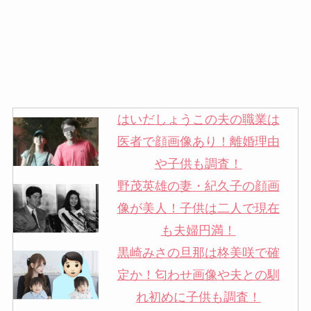
はいだしょうこの夫の職業は
医者で顔画像あり！離婚理由
や子供も調査！
野茂英雄の妻・紀久子の顔画
像が美人！子供は二人で現在
も夫婦円満！
黒崎みさの旦那は柊美咲で確
定か！匂わせ画像や夫との馴
れ初めに子供も調査！