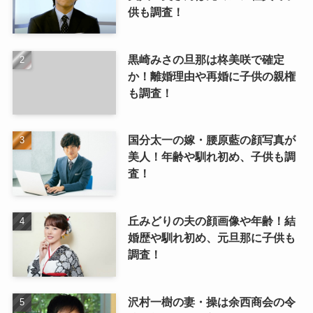
供も調査！
黒崎みさの旦那は柊美咲で確定
か！離婚理由や再婚に子供の親権
も調査！
国分太一の嫁・腰原藍の顔写真が
美人！年齢や馴れ初め、子供も調
査！
丘みどりの夫の顔画像や年齢！結
婚歴や馴れ初め、元旦那に子供も
調査！
沢村一樹の妻・操は余西商会の令