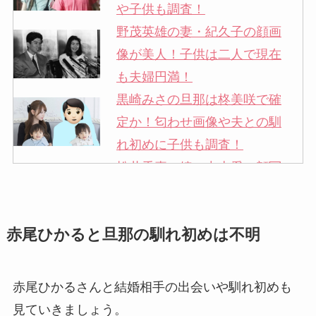
や子供も調査！
野茂英雄の妻・紀久子の顔画
像が美人！子供は二人で現在
も夫婦円満！
黒崎みさの旦那は柊美咲で確
定か！匂わせ画像や夫との馴
れ初めに子供も調査！
松井秀喜の嫁・中山愛の顔写
真が美人！奥さんは元ミズノ
社員で子供も調査！
赤尾ひかると旦那の馴れ初めは不明
申真衣の旦那・工藤けんの現
在の会社はどこ？馴れ初めや
子供も調査！
赤尾ひかるさんと結婚相手の出会いや馴れ初めも
竹田恒泰の奥さんの顔写真が
見ていきましょう。