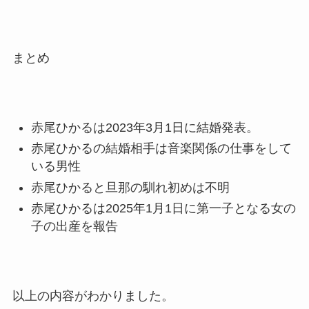
も調査！
片岡孝太郎の再婚妻・真麻の
顔画像！元嫁との離婚理由や
まとめ
息子も調査！
福田こうへいの奥さんの顔写
真が美人！息子や夫妻の最新
赤尾ひかるは2023年3月1日に結婚発表。
情報や離婚の噂も調査！
赤尾ひかるの結婚相手は音楽関係の仕事をして
大川橋蔵の奥さん・真理子は
いる男性
今も生きてる？息子は俳優で
赤尾ひかると旦那の馴れ初めは不明
誰かも調査！
赤尾ひかるは2025年1月1日に第一子となる女の
高木豊の妻は宮内千早！再婚
子の出産を報告
の馴れ初めに元嫁との結婚や
離婚もまとめた！
以上の内容がわかりました。