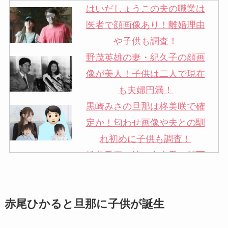
はいだしょうこの夫の職業は
医者で顔画像あり！離婚理由
や子供も調査！
野茂英雄の妻・紀久子の顔画
像が美人！子供は二人で現在
も夫婦円満！
黒崎みさの旦那は柊美咲で確
定か！匂わせ画像や夫との馴
れ初めに子供も調査！
松井秀喜の嫁・中山愛の顔写
真が美人！奥さんは元ミズノ
社員で子供も調査！
赤尾ひかると旦那に子供が誕生
申真衣の旦那・工藤けんの現
在の会社はどこ？馴れ初めや