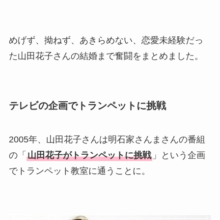
美人！子供や結婚の馴れ初め
も調査！
片岡孝太郎の再婚妻・真麻の
めげず、拗ねず、あきらめない、恋愛未経験だっ
顔画像！元嫁との離婚理由や
た山田花子さんの結婚まで奮闘をまとめました。
息子も調査！
福田こうへいの奥さんの顔写
真が美人！息子や夫妻の最新
テレビの企画でトランペットに挑戦
情報や離婚の噂も調査！
大川橋蔵の奥さん・真理子は
2005年、山田花子さんは明石家さんまさんの番組
今も生きてる？息子は俳優で
の「
山田花子がトランペットに挑戦
」という企画
誰かも調査！
でトランペット教室に通うことに。
高木豊の妻は宮内千早！再婚
の馴れ初めに元嫁との結婚や
離婚もまとめた！