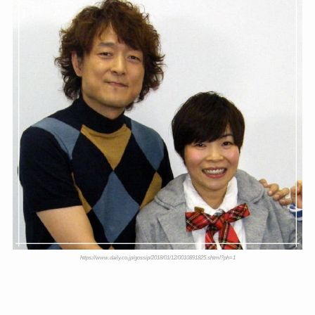
https://www.daily.co.jp/gossip/2018/01/12/0010891825.shtml?ph=1