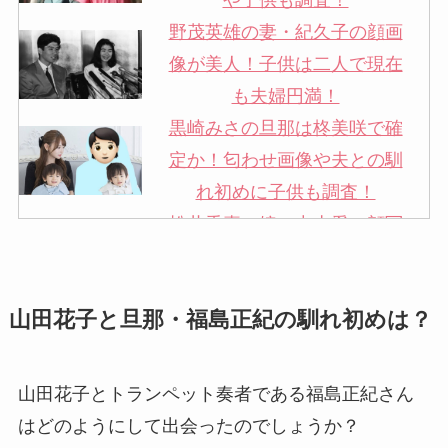
や子供も調査！
野茂英雄の妻・紀久子の顔画
像が美人！子供は二人で現在
も夫婦円満！
黒崎みさの旦那は柊美咲で確
定か！匂わせ画像や夫との馴
れ初めに子供も調査！
松井秀喜の嫁・中山愛の顔写
真が美人！奥さんは元ミズノ
社員で子供も調査！
山田花子と旦那・福島正紀の馴れ初めは？
申真衣の旦那・工藤けんの現
在の会社はどこ？馴れ初めや
子供も調査！
山田花子とトランペット奏者である福島正紀さん
竹田恒泰の奥さんの顔写真が
はどのようにして出会ったのでしょうか？