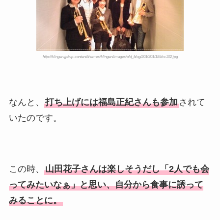
http://klingen.jp/wp-content/themes/klingen/images/old_blog/2010/01/18/dvc102.jpg
なんと、
打ち上げには福島正紀さんも参加
されて
いたのです。
この時、
山田花子さんは楽しそうだし「2人でも会
ってみたいなぁ」と思い、自分から食事に誘って
みることに。