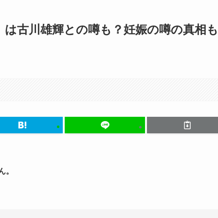
）は古川雄輝との噂も？妊娠の噂の真相
ん。