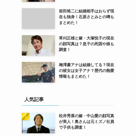
前田裕二に結婚相手はおらず現
在も独身！石原さとみとの噂も
まとめた！
草刈正雄と嫁・大塚悦子の現在
の顔写真は？息子の死因や娘も
調査！
梅澤廉アナは結婚してる？現在
の彼女は女子アナ？歴代の熱愛
情報もまとめた！
人気記事
松井秀喜の嫁・中山愛の顔写真
が美人！奥さんは元ミズノ社員
で子供も調査！