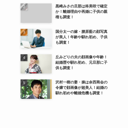
黒崎みさの旦那は柊美咲で確定
か！離婚理由や再婚に子供の親
権も調査！
国分太一の嫁・腰原藍の顔写真
が美人！年齢や馴れ初め、子供
も調査！
丘みどりの夫の顔画像や年齢！
結婚歴や馴れ初め、元旦那に子
供も調査！
沢村一樹の妻・操は余西商会の
令嬢で顔画像が超美人！結婚の
馴れ初めや離婚危機も調査！