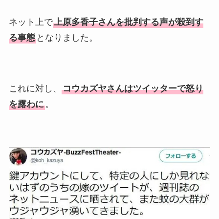
ネット上で
上原多香子さんを批判する声が殺到す
る事態
となりました。
これに対し、
コウカズヤさんはツイッターで怒り
を露わに
。