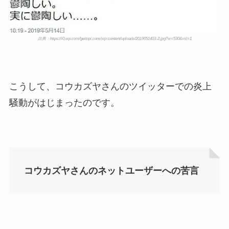
出典：https://i0.wp.com/geitopi.com/wp-content/uploads/2019051403-2.jpg?w=530&ssl=1
こうして、コウカズヤさんのツイッターでの炎上
騒動がはじまったのです。
コウカズヤさんのネットユーザーへの苦言