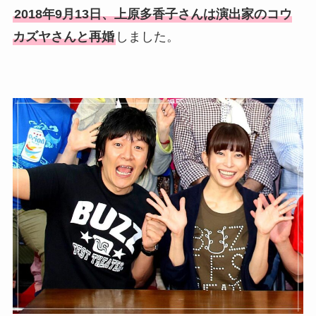
竹田恒泰の奥さんの顔写真が
2018年9月13日、上原多香子さんは演出家のコウ
美人！子供や結婚の馴れ初め
カズヤさんと再婚
しました。
も調査！
片岡孝太郎の再婚妻・真麻の
顔画像！元嫁との離婚理由や
息子も調査！
福田こうへいの奥さんの顔写
真が美人！息子や夫妻の最新
情報や離婚の噂も調査！
大川橋蔵の奥さん・真理子は
今も生きてる？息子は俳優で
誰かも調査！
高木豊の妻は宮内千早！再婚
の馴れ初めに元嫁との結婚や