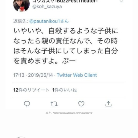
出典：https://suntoranosuke.com/koukazuya/