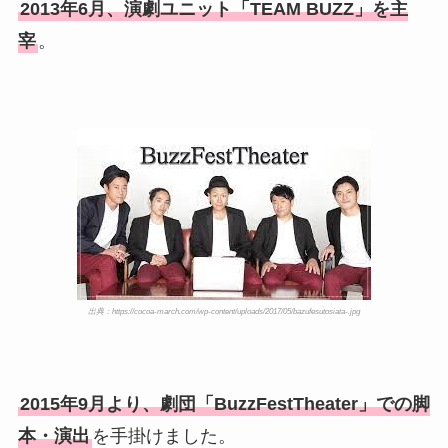
2013年6月、演劇ユニット「TEAM BUZZ」を主
宰
。
出典：https://cocoa-march.com/wp-content/uploads/2017/05/bazufesutosiata-.jpg
2015年9月より、劇団「BuzzFestTheater」での脚
本・演出
を手掛けました。