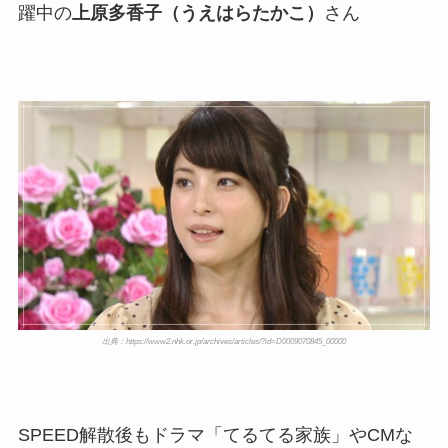
躍中の
上原多香子（うえはらたかこ）
さん
出典：https://www2.nhk.or.jp/archives/articles/?id=D0009070845_00000
SPEED解散後もドラマ「てるてる家族」やCMな