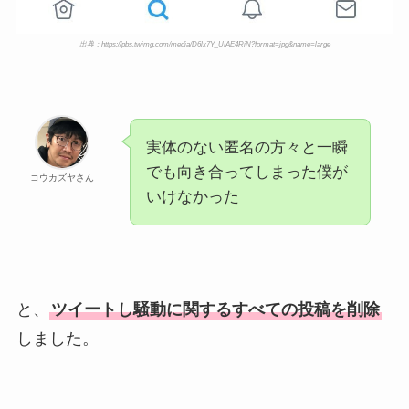
出典：https://pbs.twimg.com/media/D6lx7Y_UIAE4RiN?format=jpg&name=large
実体のない匿名の方々と一瞬
でも向き合ってしまった僕が
コウカズヤさん
いけなかった
と、
ツイートし騒動に関するすべての投稿を削除
しました。