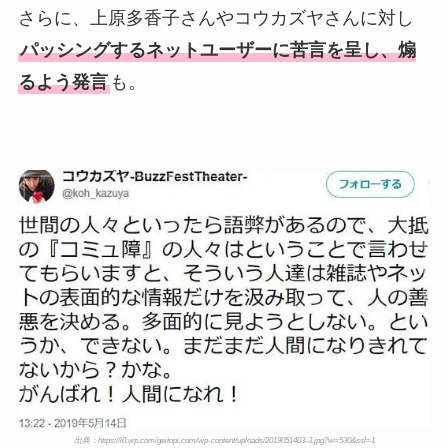
さらに、上原多香子さんやコウカズヤさんに対し
パッシングするネットユーザーに苦言を呈し、煽
るよう発言
も。
出典：https://i0.wp.com/geitopi.com/wp-content/uploads/2019051403-3.jpg?w=530&ssl=1