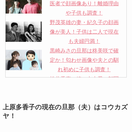
医者で顔画像あり！離婚理由
や子供も調査！
野茂英雄の妻・紀久子の顔画
像が美人！子供は二人で現在
も夫婦円満！
黒崎みさの旦那は柊美咲で確
定か！匂わせ画像や夫との馴
れ初めに子供も調査！
松井秀喜の嫁・中山愛の顔写
真が美人！奥さんは元ミズノ
社員で子供も調査！
上原多香子の現在の旦那（夫）はコウカズ
申真衣の旦那・工藤けんの現
ヤ！
在の会社はどこ？馴れ初めや
子供も調査！