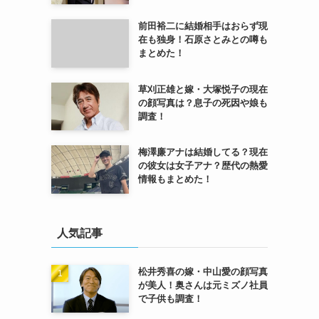
前田裕二に結婚相手はおらず現
在も独身！石原さとみとの噂も
まとめた！
草刈正雄と嫁・大塚悦子の現在
の顔写真は？息子の死因や娘も
調査！
梅澤廉アナは結婚してる？現在
の彼女は女子アナ？歴代の熱愛
情報もまとめた！
人気記事
松井秀喜の嫁・中山愛の顔写真
が美人！奥さんは元ミズノ社員
で子供も調査！