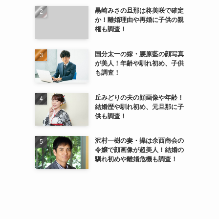
黒崎みさの旦那は柊美咲で確定
か！離婚理由や再婚に子供の親
権も調査！
国分太一の嫁・腰原藍の顔写真
が美人！年齢や馴れ初め、子供
も調査！
丘みどりの夫の顔画像や年齢！
結婚歴や馴れ初め、元旦那に子
供も調査！
沢村一樹の妻・操は余西商会の
令嬢で顔画像が超美人！結婚の
馴れ初めや離婚危機も調査！