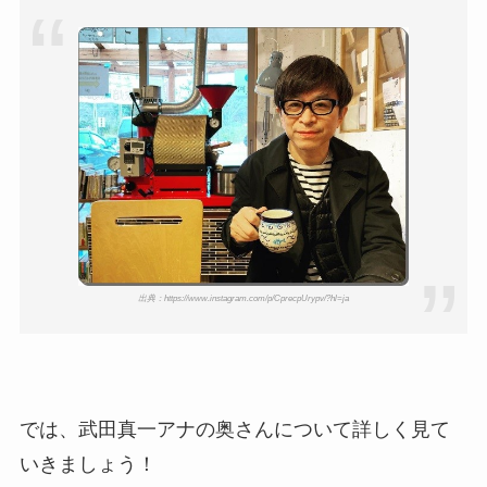
顔画像！元嫁との離婚理由や
息子も調査！
福田こうへいの奥さんの顔写
真が美人！息子や夫妻の最新
情報や離婚の噂も調査！
大川橋蔵の奥さん・真理子は
今も生きてる？息子は俳優で
誰かも調査！
出典：https://www.instagram.com/p/CprecpUrypv/?hl=ja
高木豊の妻は宮内千早！再婚
の馴れ初めに元嫁との結婚や
離婚もまとめた！
では、武田真一アナの奥さんについて詳しく見て
いきましょう！