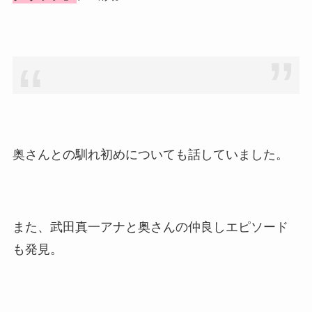
美人！子供や結婚の馴れ初め
も調査！
片岡孝太郎の再婚妻・真麻の
顔画像！元嫁との離婚理由や
息子も調査！
福田こうへいの奥さんの顔写
真が美人！息子や夫妻の最新
奥さんとの馴れ初めについても話していました。
情報や離婚の噂も調査！
大川橋蔵の奥さん・真理子は
今も生きてる？息子は俳優で
また、武田真一アナと奥さんの仲良しエピソード
誰かも調査！
も発見。
高木豊の妻は宮内千早！再婚
の馴れ初めに元嫁との結婚や
離婚もまとめた！