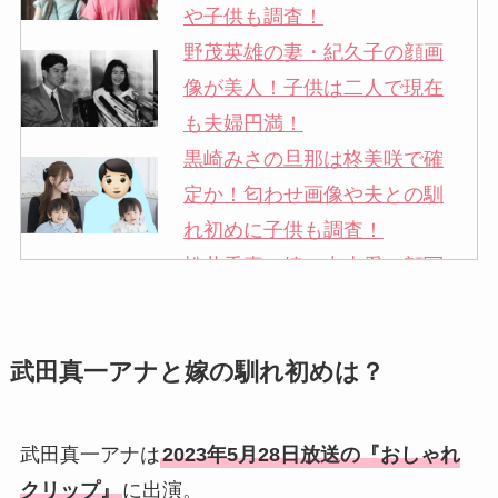
や子供も調査！
野茂英雄の妻・紀久子の顔画
像が美人！子供は二人で現在
も夫婦円満！
黒崎みさの旦那は柊美咲で確
定か！匂わせ画像や夫との馴
れ初めに子供も調査！
松井秀喜の嫁・中山愛の顔写
真が美人！奥さんは元ミズノ
社員で子供も調査！
武田真一アナと嫁の馴れ初めは？
申真衣の旦那・工藤けんの現
在の会社はどこ？馴れ初めや
子供も調査！
武田真一アナは
2023年5月28日放送の『おしゃれ
竹田恒泰の奥さんの顔写真が
クリップ』
に出演。