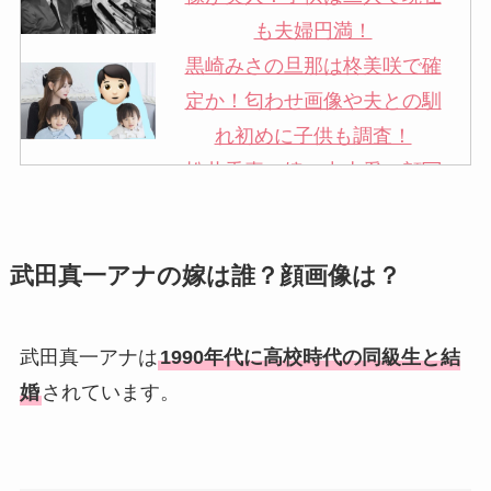
も夫婦円満！
黒崎みさの旦那は柊美咲で確
定か！匂わせ画像や夫との馴
れ初めに子供も調査！
松井秀喜の嫁・中山愛の顔写
真が美人！奥さんは元ミズノ
社員で子供も調査！
武田真一アナの嫁は誰？顔画像は？
申真衣の旦那・工藤けんの現
在の会社はどこ？馴れ初めや
子供も調査！
武田真一アナは
1990年代に高校時代の同級生と結
竹田恒泰の奥さんの顔写真が
婚
されています。
美人！子供や結婚の馴れ初め
も調査！
片岡孝太郎の再婚妻・真麻の