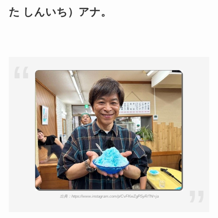
た しんいち）アナ。
出典：https://www.instagram.com/p/CvFKwZgPSyR/?hl=ja