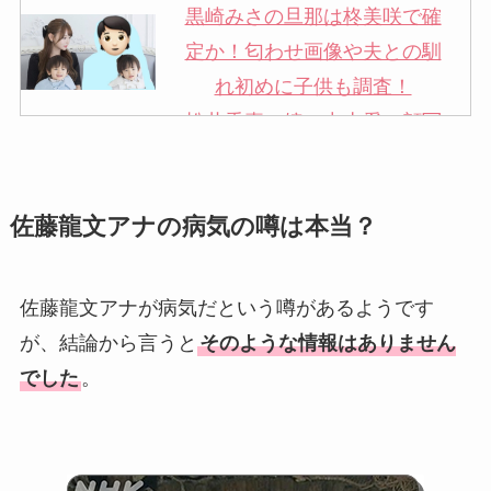
黒崎みさの旦那は柊美咲で確
定か！匂わせ画像や夫との馴
れ初めに子供も調査！
松井秀喜の嫁・中山愛の顔写
真が美人！奥さんは元ミズノ
社員で子供も調査！
佐藤龍文アナの病気の噂は本当？
申真衣の旦那・工藤けんの現
在の会社はどこ？馴れ初めや
子供も調査！
佐藤龍文アナが病気だという噂があるようです
竹田恒泰の奥さんの顔写真が
が、結論から言うと
そのような情報はありません
美人！子供や結婚の馴れ初め
でした
。
も調査！
片岡孝太郎の再婚妻・真麻の
顔画像！元嫁との離婚理由や