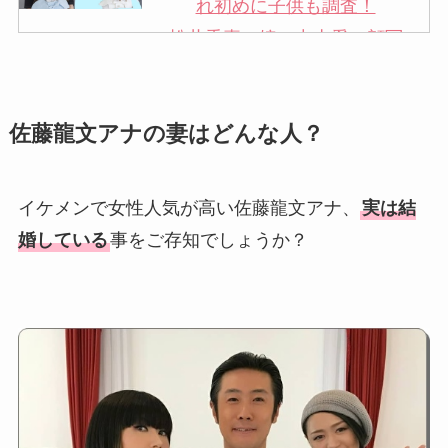
れ初めに子供も調査！
松井秀喜の嫁・中山愛の顔写
真が美人！奥さんは元ミズノ
社員で子供も調査！
佐藤龍文アナの妻はどんな人？
申真衣の旦那・工藤けんの現
在の会社はどこ？馴れ初めや
子供も調査！
イケメンで女性人気が高い佐藤龍文アナ、
実は結
竹田恒泰の奥さんの顔写真が
婚している
事をご存知でしょうか？
美人！子供や結婚の馴れ初め
も調査！
片岡孝太郎の再婚妻・真麻の
顔画像！元嫁との離婚理由や
息子も調査！
福田こうへいの奥さんの顔写