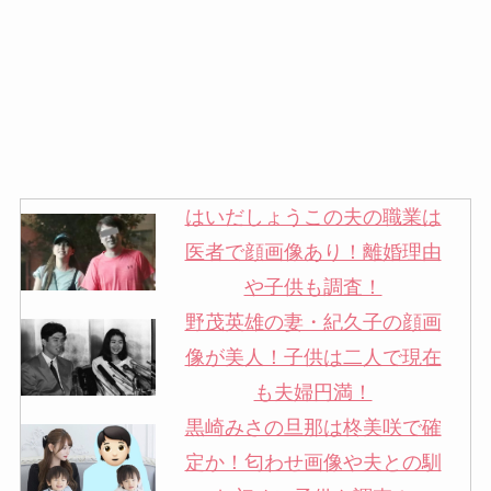
はいだしょうこの夫の職業は
医者で顔画像あり！離婚理由
や子供も調査！
野茂英雄の妻・紀久子の顔画
像が美人！子供は二人で現在
も夫婦円満！
黒崎みさの旦那は柊美咲で確
定か！匂わせ画像や夫との馴