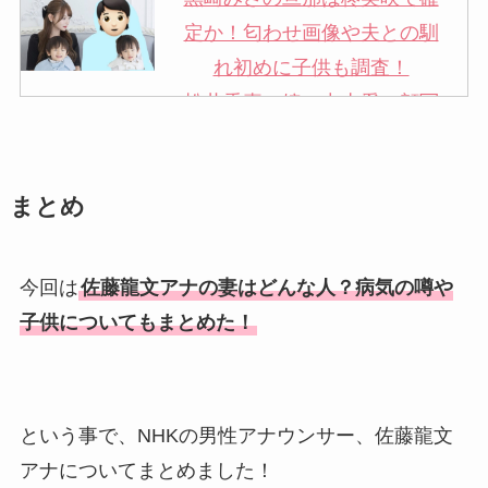
定か！匂わせ画像や夫との馴
れ初めに子供も調査！
松井秀喜の嫁・中山愛の顔写
真が美人！奥さんは元ミズノ
社員で子供も調査！
まとめ
申真衣の旦那・工藤けんの現
在の会社はどこ？馴れ初めや
子供も調査！
今回は
佐藤龍文アナの妻はどんな人？病気の噂や
竹田恒泰の奥さんの顔写真が
子供についてもまとめた！
美人！子供や結婚の馴れ初め
も調査！
片岡孝太郎の再婚妻・真麻の
という事で、NHKの男性アナウンサー、佐藤龍文
顔画像！元嫁との離婚理由や
アナについてまとめました！
息子も調査！