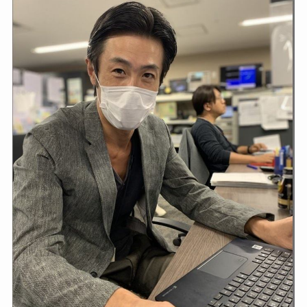
顔画像！元嫁との離婚理由や
息子も調査！
福田こうへいの奥さんの顔写
真が美人！息子や夫妻の最新
情報や離婚の噂も調査！
大川橋蔵の奥さん・真理子は
今も生きてる？息子は俳優で
誰かも調査！
高木豊の妻は宮内千早！再婚
の馴れ初めに元嫁との結婚や
離婚もまとめた！