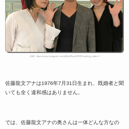
真が美人！息子や夫妻の最新
情報や離婚の噂も調査！
大川橋蔵の奥さん・真理子は
今も生きてる？息子は俳優で
誰かも調査！
高木豊の妻は宮内千早！再婚
の馴れ初めに元嫁との結婚や
出典：https://www.instagram.com/p/Bxz05vyniM9/?hl=ja&img_index=1
離婚もまとめた！
佐藤龍文アナは1976年7月31日生まれ、既婚者と聞
いても全く違和感はありません。
では、佐藤龍文アナの奥さんは一体どんな方なの