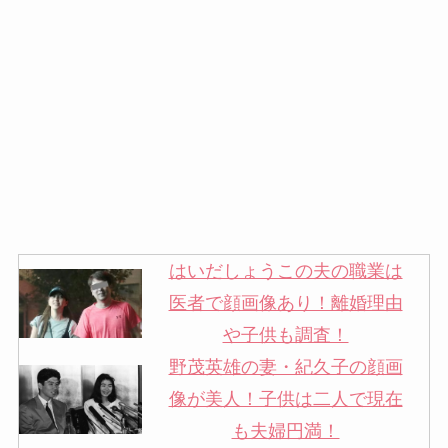
はいだしょうこの夫の職業は
医者で顔画像あり！離婚理由
や子供も調査！
野茂英雄の妻・紀久子の顔画
像が美人！子供は二人で現在
も夫婦円満！