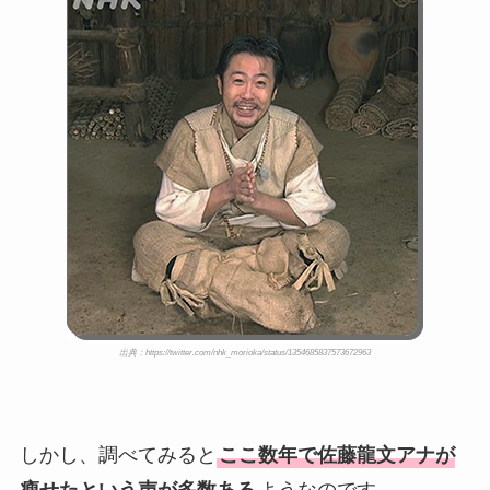
息子も調査！
福田こうへいの奥さんの顔写
真が美人！息子や夫妻の最新
情報や離婚の噂も調査！
大川橋蔵の奥さん・真理子は
今も生きてる？息子は俳優で
誰かも調査！
高木豊の妻は宮内千早！再婚
の馴れ初めに元嫁との結婚や
離婚もまとめた！
出典：https://twitter.com/nhk_morioka/status/1354685837573672963
しかし、調べてみると
ここ数年で佐藤龍文アナが
瘦せたという声が多数ある
ようなのです。