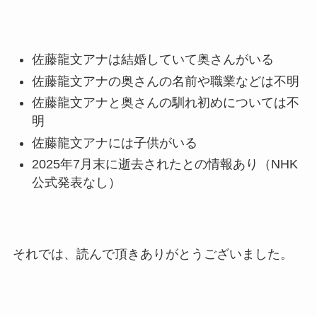
福田こうへいの奥さんの顔写
真が美人！息子や夫妻の最新
佐藤龍文アナは結婚していて奥さんがいる
情報や離婚の噂も調査！
佐藤龍文アナの奥さんの名前や職業などは不明
大川橋蔵の奥さん・真理子は
佐藤龍文アナと奥さんの馴れ初めについては不
今も生きてる？息子は俳優で
明
誰かも調査！
佐藤龍文アナには子供がいる
高木豊の妻は宮内千早！再婚
2025年7月末に逝去されたとの情報あり（NHK
の馴れ初めに元嫁との結婚や
公式発表なし）
離婚もまとめた！
それでは、読んで頂きありがとうございました。