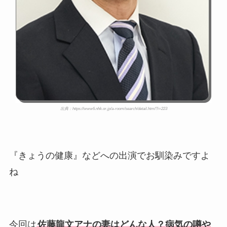
出典：https://www6.nhk.or.jp/a-room/search/detail.html?i=223
『きょうの健康』などへの出演でお馴染みですよ
ね
今回は
佐藤龍文アナの妻はどんな人？病気の噂や