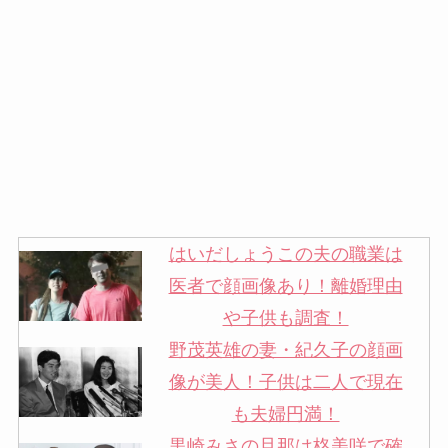
はいだしょうこの夫の職業は
医者で顔画像あり！離婚理由
や子供も調査！
野茂英雄の妻・紀久子の顔画
像が美人！子供は二人で現在
も夫婦円満！
黒崎みさの旦那は柊美咲で確