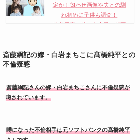
定か！匂わせ画像や夫との馴
れ初めに子供も調査！
松井秀喜の嫁・中山愛の顔写
真が美人！奥さんは元ミズノ
社員で子供も調査！
斎藤綱記の嫁・白岩まちこに髙橋純平との
申真衣の旦那・工藤けんの現
不倫疑惑
在の会社はどこ？馴れ初めや
子供も調査！
竹田恒泰の奥さんの顔写真が
斎藤綱記さんの嫁・白岩まちこさんに不倫疑惑が
美人！子供や結婚の馴れ初め
噂されています。
も調査！
片岡孝太郎の再婚妻・真麻の
顔画像！元嫁との離婚理由や
噂になった不倫相手は元ソフトバンクの髙橋純平
息子も調査！
さんです。