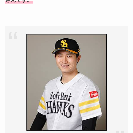
福田こうへいの奥さんの顔写
真が美人！息子や夫妻の最新
情報や離婚の噂も調査！
大川橋蔵の奥さん・真理子は
今も生きてる？息子は俳優で
誰かも調査！
高木豊の妻は宮内千早！再婚
の馴れ初めに元嫁との結婚や
離婚もまとめた！