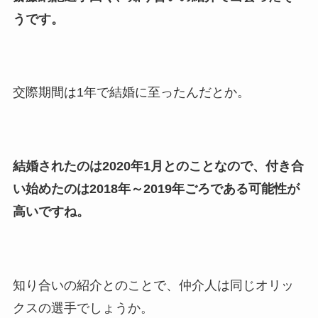
息子も調査！
うです。
福田こうへいの奥さんの顔写
真が美人！息子や夫妻の最新
情報や離婚の噂も調査！
交際期間は1年で結婚に至ったんだとか。
大川橋蔵の奥さん・真理子は
今も生きてる？息子は俳優で
誰かも調査！
結婚されたのは2020年1月とのことなので、付き合
高木豊の妻は宮内千早！再婚
い始めたのは2018年～2019年ごろである可能性が
の馴れ初めに元嫁との結婚や
高いですね。
離婚もまとめた！
知り合いの紹介とのことで、仲介人は同じオリッ
クスの選手でしょうか。