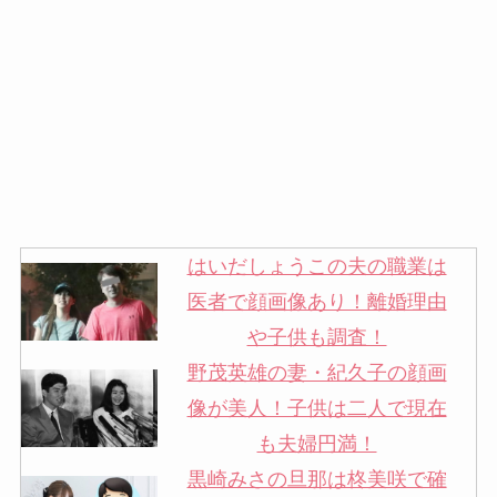
はいだしょうこの夫の職業は
医者で顔画像あり！離婚理由
や子供も調査！
野茂英雄の妻・紀久子の顔画
像が美人！子供は二人で現在
も夫婦円満！
黒崎みさの旦那は柊美咲で確