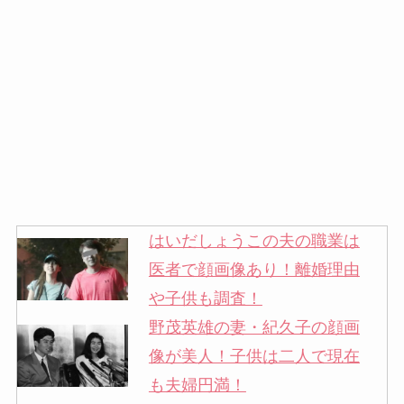
はいだしょうこの夫の職業は
医者で顔画像あり！離婚理由
や子供も調査！
野茂英雄の妻・紀久子の顔画
像が美人！子供は二人で現在
も夫婦円満！