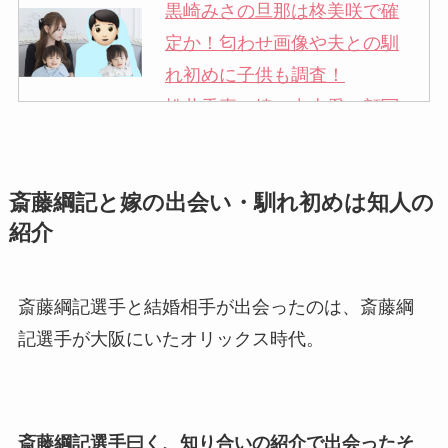
黒崎みさの旦那は柊美咲で確
定か！匂わせ画像や夫との馴
れ初めに子供も調査！
松井秀喜の嫁・中山愛の顔写
真が美人！奥さんは元ミズノ
社員で子供も調査！
斎藤綱記と嫁の出会い・馴れ初めは知人の
申真衣の旦那・工藤けんの現
紹介
在の会社はどこ？馴れ初めや
子供も調査！
竹田恒泰の奥さんの顔写真が
斎藤綱記選手と結婚相手が出会ったのは、斎藤綱
美人！子供や結婚の馴れ初め
記選手が大阪にいたオリックス時代。
も調査！
片岡孝太郎の再婚妻・真麻の
顔画像！元嫁との離婚理由や
斎藤綱記選手曰く、知り合いの紹介で出会ったそ