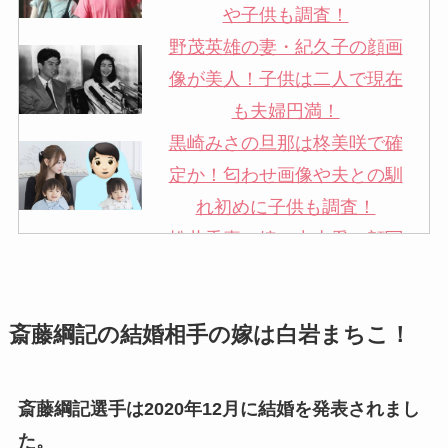
や子供も調査！
野茂英雄の妻・紀久子の顔画
像が美人！子供は二人で現在
も夫婦円満！
黒崎みさの旦那は柊美咲で確
定か！匂わせ画像や夫との馴
れ初めに子供も調査！
松井秀喜の嫁・中山愛の顔写
真が美人！奥さんは元ミズノ
社員で子供も調査！
斎藤綱記の結婚相手の嫁は白岩まちこ！
申真衣の旦那・工藤けんの現
在の会社はどこ？馴れ初めや
子供も調査！
斎藤綱記選手は2020年12月に結婚を発表されまし
竹田恒泰の奥さんの顔写真が
た。