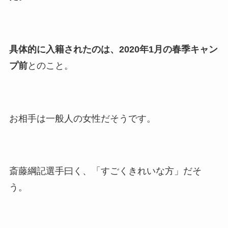
美人！子供や結婚の馴れ初め
も調査！
片岡孝太郎の再婚妻・真麻の
具体的に入籍されたのは、2020年1月の春季キャン
顔画像！元嫁との離婚理由や
プ前
とのこと。
息子も調査！
福田こうへいの奥さんの顔写
真が美人！息子や夫妻の最新
お相手は一般人の女性だそうです。
情報や離婚の噂も調査！
大川橋蔵の奥さん・真理子は
今も生きてる？息子は俳優で
誰かも調査！
斎藤綱記選手曰く、「すごくきれいな方」だそ
高木豊の妻は宮内千早！再婚
う。
の馴れ初めに元嫁との結婚や
離婚もまとめた！