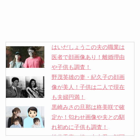
はいだしょうこの夫の職業は
医者で顔画像あり！離婚理由
や子供も調査！
野茂英雄の妻・紀久子の顔画
像が美人！子供は二人で現在
も夫婦円満！
黒崎みさの旦那は柊美咲で確
定か！匂わせ画像や夫との馴
れ初めに子供も調査！
松井秀喜の嫁・中山愛の顔写