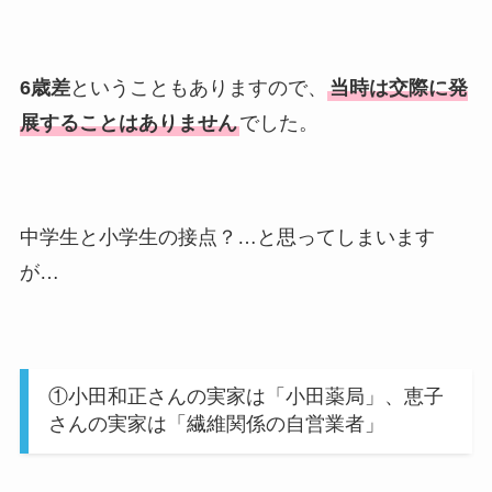
大川橋蔵の奥さん・真理子は
今も生きてる？息子は俳優で
6歳差
ということもありますので、
当時は交際に発
誰かも調査！
展することはありません
でした。
高木豊の妻は宮内千早！再婚
の馴れ初めに元嫁との結婚や
離婚もまとめた！
中学生と小学生の接点？…と思ってしまいます
が…
①小田和正さんの実家は「小田薬局」、恵子
さんの実家は「繊維関係の自営業者」