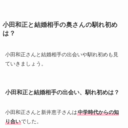
真が美人！奥さんは元ミズノ
社員で子供も調査！
小田和正と結婚相手の奥さんの馴れ初め
申真衣の旦那・工藤けんの現
は？
在の会社はどこ？馴れ初めや
子供も調査！
竹田恒泰の奥さんの顔写真が
小田和正さんと結婚相手の出会いや馴れ初めも見
美人！子供や結婚の馴れ初め
ていきましょう。
も調査！
片岡孝太郎の再婚妻・真麻の
顔画像！元嫁との離婚理由や
小田和正と結婚相手の出会い、馴れ初めは？
息子も調査！
福田こうへいの奥さんの顔写
小田和正さんと新井恵子さんは
中学時代からの知
真が美人！息子や夫妻の最新
り合い
でした。
情報や離婚の噂も調査！