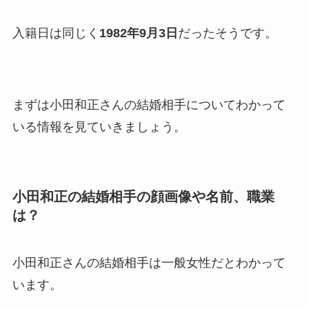
も調査！
入籍日は同じく
1982年9月3日
だったそうです。
片岡孝太郎の再婚妻・真麻の
顔画像！元嫁との離婚理由や
息子も調査！
まずは小田和正さんの結婚相手についてわかって
福田こうへいの奥さんの顔写
いる情報を見ていきましょう。
真が美人！息子や夫妻の最新
情報や離婚の噂も調査！
大川橋蔵の奥さん・真理子は
小田和正の結婚相手の顔画像や名前、職業
今も生きてる？息子は俳優で
は？
誰かも調査！
高木豊の妻は宮内千早！再婚
小田和正さんの結婚相手は一般女性だとわかって
の馴れ初めに元嫁との結婚や
います。
離婚もまとめた！