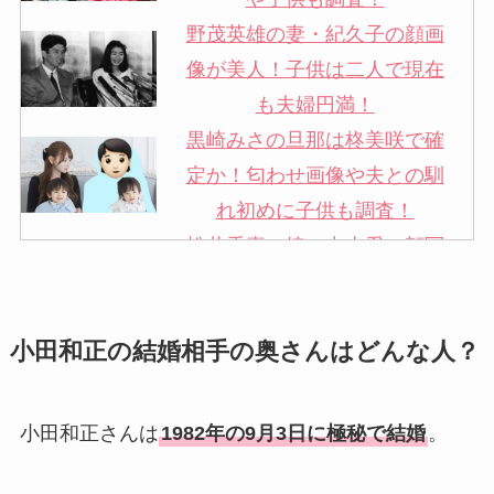
野茂英雄の妻・紀久子の顔画
像が美人！子供は二人で現在
も夫婦円満！
黒崎みさの旦那は柊美咲で確
定か！匂わせ画像や夫との馴
れ初めに子供も調査！
松井秀喜の嫁・中山愛の顔写
真が美人！奥さんは元ミズノ
社員で子供も調査！
小田和正の結婚相手の奥さんはどんな人？
申真衣の旦那・工藤けんの現
在の会社はどこ？馴れ初めや
子供も調査！
小田和正さんは
1982年の9月3日に極秘で結婚
。
竹田恒泰の奥さんの顔写真が
美人！子供や結婚の馴れ初め