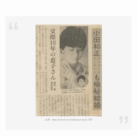
出典：https://aoiro5.com/odakazumasa2-7387