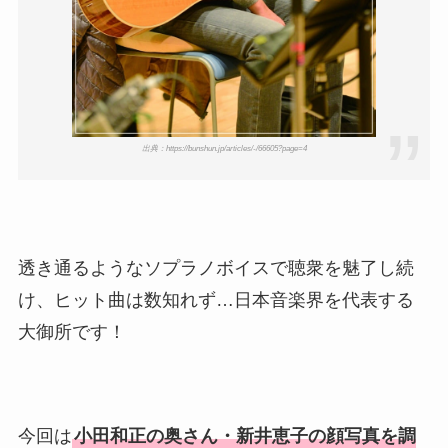
出典：https://bunshun.jp/articles/-/66605?page=4
透き通るようなソプラノボイスで聴衆を魅了し続
け、ヒット曲は数知れず…日本音楽界を代表する
大御所です！
今回は
小田和正の奥さん・新井恵子の顔写真を調