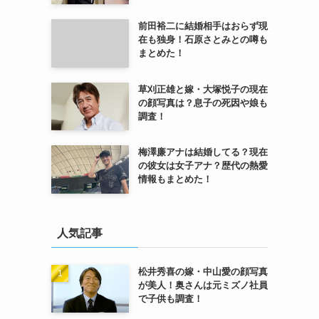
前田裕二に結婚相手はおらず現
在も独身！石原さとみとの噂も
まとめた！
草刈正雄と嫁・大塚悦子の現在
の顔写真は？息子の死因や娘も
調査！
梅澤廉アナは結婚してる？現在
の彼女は女子アナ？歴代の熱愛
情報もまとめた！
人気記事
松井秀喜の嫁・中山愛の顔写真
が美人！奥さんは元ミズノ社員
で子供も調査！