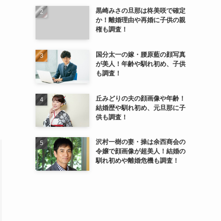
黒崎みさの旦那は柊美咲で確定
か！離婚理由や再婚に子供の親
権も調査！
国分太一の嫁・腰原藍の顔写真
が美人！年齢や馴れ初め、子供
も調査！
丘みどりの夫の顔画像や年齢！
結婚歴や馴れ初め、元旦那に子
供も調査！
沢村一樹の妻・操は余西商会の
令嬢で顔画像が超美人！結婚の
馴れ初めや離婚危機も調査！