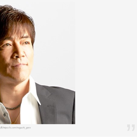
:https://x.com/noguchi_goro