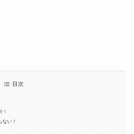
目次
介！
もない！