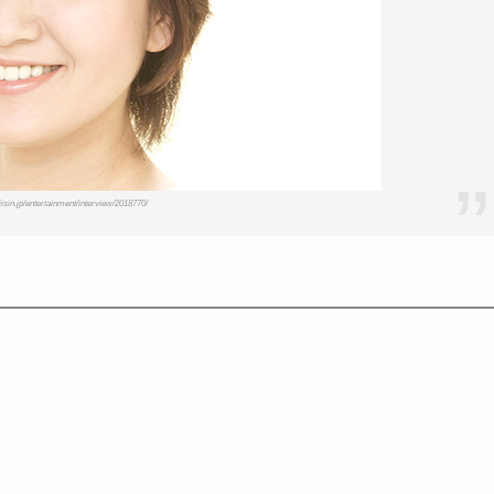
isin.jp/entertainment/interview/2018770/