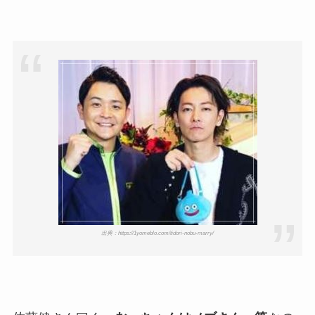
出典：https://1yomeblo.com/tidori-nobu-marry/