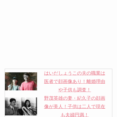
はいだしょうこの夫の職業は
医者で顔画像あり！離婚理由
や子供も調査！
野茂英雄の妻・紀久子の顔画
像が美人！子供は二人で現在
も夫婦円満！