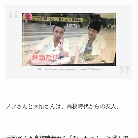
出典：https://www.yoshi-mizumaki.jp/comedian/708/fullswing/
ノブさんと大悟さんは、高校時代からの友人。