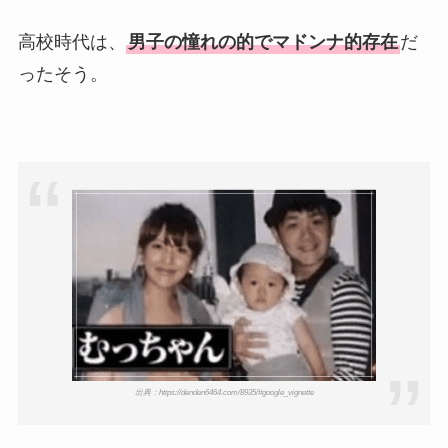
高校時代は、
男子の憧れの的でマドンナ的存在
だ
ったそう。
出典：https://denden6464.com/8935/#google_vignette