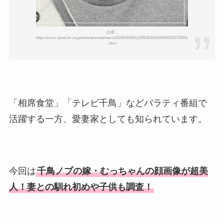
出典：
https://www.sponichi.co.jp/entertainment/news/2024/03/10/kiji/20240310s00041000271000c
.html
「相席食堂」「テレビ千鳥」などバラティ番組で
活躍する一方、愛妻家としても知られています。
今回は
千鳥ノブの嫁・むっちゃんの顔画像が超美
人！妻との馴れ初めや子供も調査！