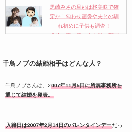
黒崎みさの旦那は柊美咲で確
定か！匂わせ画像や夫との馴
れ初めに子供も調査！
松井秀喜の嫁・中山愛の顔写
真が美人！奥さんは元ミズノ
社員で子供も調査！
千鳥ノブの結婚相手はどんな人？
申真衣の旦那・工藤けんの現
在の会社はどこ？馴れ初めや
子供も調査！
千鳥ノブさんは、2
007年11月5日に所属事務所を
竹田恒泰の奥さんの顔写真が
通じて結婚を発表。
美人！子供や結婚の馴れ初め
も調査！
片岡孝太郎の再婚妻・真麻の
入籍日は2007年2月14日のバレンタインデー
だっ
顔画像！元嫁との離婚理由や