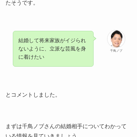
たそうです。
息子も調査！
福田こうへいの奥さんの顔写
真が美人！息子や夫妻の最新
情報や離婚の噂も調査！
結婚して将来家族がイジられ
大川橋蔵の奥さん・真理子は
ないように、立派な芸風を身
千鳥ノブ
今も生きてる？息子は俳優で
に着けたい
誰かも調査！
高木豊の妻は宮内千早！再婚
の馴れ初めに元嫁との結婚や
とコメントしました。
離婚もまとめた！
まずは千鳥ノブさんの結婚相手についてわかって
いる情報を見ていきましょう。