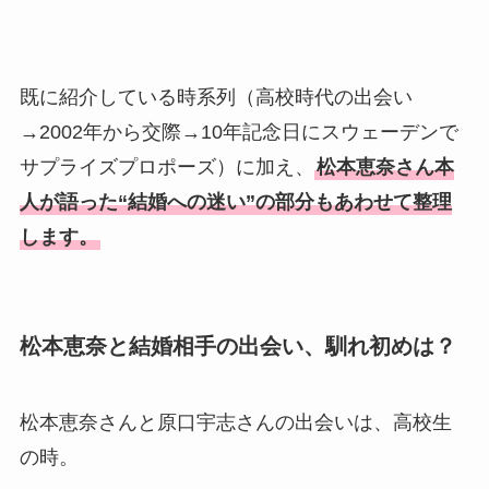
美人！子供や結婚の馴れ初め
も調査！
片岡孝太郎の再婚妻・真麻の
既に紹介している時系列（高校時代の出会い
顔画像！元嫁との離婚理由や
→2002年から交際→10年記念日にスウェーデンで
息子も調査！
サプライズプロポーズ）に加え、
松本恵奈さん本
福田こうへいの奥さんの顔写
人が語った“結婚への迷い”の部分もあわせて整理
真が美人！息子や夫妻の最新
します。
情報や離婚の噂も調査！
大川橋蔵の奥さん・真理子は
今も生きてる？息子は俳優で
松本恵奈と結婚相手の出会い、馴れ初めは？
誰かも調査！
高木豊の妻は宮内千早！再婚
松本恵奈さんと原口宇志さんの出会いは、高校生
の馴れ初めに元嫁との結婚や
の時。
離婚もまとめた！