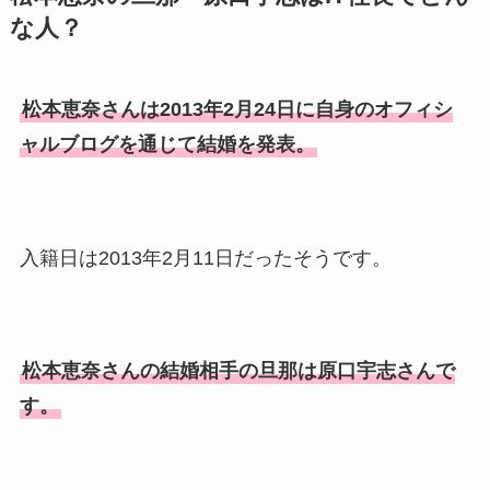
な人？
在の会社はどこ？馴れ初めや
子供も調査！
竹田恒泰の奥さんの顔写真が
松本恵奈さんは2013年2月24日に自身のオフィシ
美人！子供や結婚の馴れ初め
ャルブログを通じて結婚を発表。
も調査！
片岡孝太郎の再婚妻・真麻の
顔画像！元嫁との離婚理由や
入籍日は2013年2月11日だったそうです。
息子も調査！
福田こうへいの奥さんの顔写
真が美人！息子や夫妻の最新
松本恵奈さんの結婚相手の旦那は原口宇志さんで
情報や離婚の噂も調査！
す。
大川橋蔵の奥さん・真理子は
今も生きてる？息子は俳優で
誰かも調査！