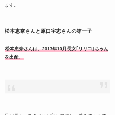
竹田恒泰の奥さんの顔写真が
ます。
美人！子供や結婚の馴れ初め
も調査！
片岡孝太郎の再婚妻・真麻の
松本恵奈さんと原口宇志さんの第一子
顔画像！元嫁との離婚理由や
息子も調査！
松本恵奈さんは、2013年10月長女｢リリコ｣ちゃん
福田こうへいの奥さんの顔写
を出産。
真が美人！息子や夫妻の最新
情報や離婚の噂も調査！
大川橋蔵の奥さん・真理子は
今も生きてる？息子は俳優で
誰かも調査！
高木豊の妻は宮内千早！再婚
の馴れ初めに元嫁との結婚や