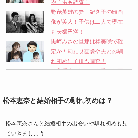
や子供も調査！
野茂英雄の妻・紀久子の顔画
像が美人！子供は二人で現在
も夫婦円満！
黒崎みさの旦那は柊美咲で確
定か！匂わせ画像や夫との馴
れ初めに子供も調査！
松井秀喜の嫁・中山愛の顔写
真が美人！奥さんは元ミズノ
社員で子供も調査！
松本恵奈と結婚相手の馴れ初めは？
申真衣の旦那・工藤けんの現
在の会社はどこ？馴れ初めや
子供も調査！
松本恵奈さんと結婚相手の出会いや馴れ初めも見
竹田恒泰の奥さんの顔写真が
ていきましょう。