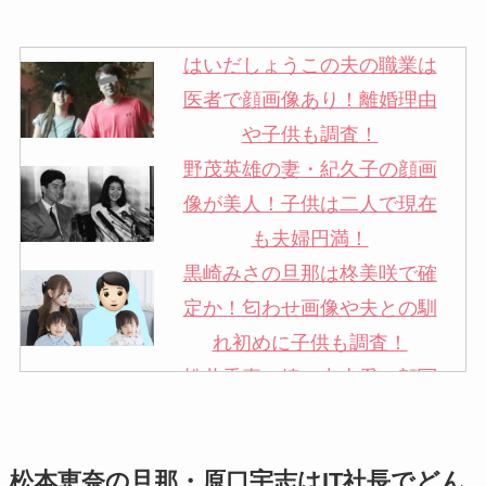
はいだしょうこの夫の職業は
医者で顔画像あり！離婚理由
や子供も調査！
野茂英雄の妻・紀久子の顔画
像が美人！子供は二人で現在
も夫婦円満！
黒崎みさの旦那は柊美咲で確
定か！匂わせ画像や夫との馴
れ初めに子供も調査！
松井秀喜の嫁・中山愛の顔写
真が美人！奥さんは元ミズノ
社員で子供も調査！
松本恵奈の旦那・原口宇志はIT社長でどん
申真衣の旦那・工藤けんの現