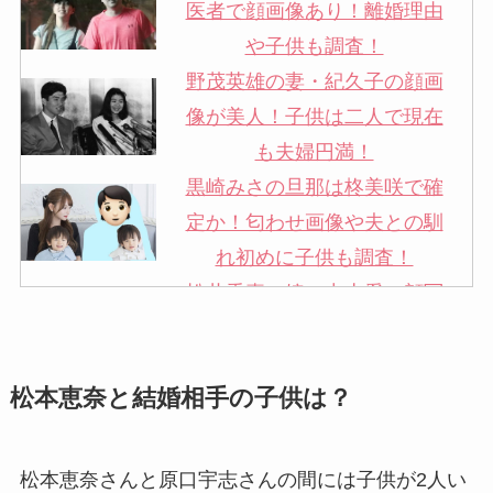
医者で顔画像あり！離婚理由
や子供も調査！
野茂英雄の妻・紀久子の顔画
像が美人！子供は二人で現在
も夫婦円満！
黒崎みさの旦那は柊美咲で確
定か！匂わせ画像や夫との馴
れ初めに子供も調査！
松井秀喜の嫁・中山愛の顔写
真が美人！奥さんは元ミズノ
社員で子供も調査！
松本恵奈と結婚相手の子供は？
申真衣の旦那・工藤けんの現
在の会社はどこ？馴れ初めや
子供も調査！
松本恵奈さんと原口宇志さんの間には子供が2人い