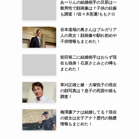
あーりんの結婚相手の旦那は一
般男性で顔画像は？子供の妊娠
も調査！/佐々木彩夏/ももクロ
谷本道哉の奥さんはブルガリア
人の美女！顔画像や馴れ初めや
子供情報もまとめた！
前田裕二に結婚相手はおらず現
在も独身！石原さとみとの噂も
まとめた！
草刈正雄と嫁・大塚悦子の現在
の顔写真は？息子の死因や娘も
調査！
梅澤廉アナは結婚してる？現在
の彼女は女子アナ？歴代の熱愛
情報もまとめた！