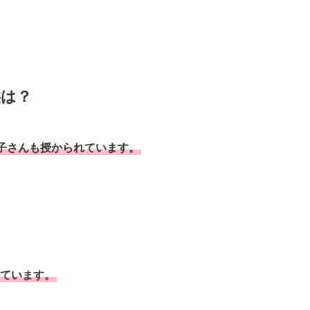
供は？
子さんも授かられています。
しています。