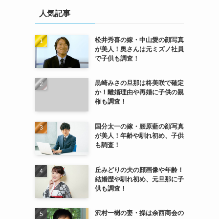
人気記事
松井秀喜の嫁・中山愛の顔写真
が美人！奥さんは元ミズノ社員
で子供も調査！
黒崎みさの旦那は柊美咲で確定
か！離婚理由や再婚に子供の親
権も調査！
国分太一の嫁・腰原藍の顔写真
が美人！年齢や馴れ初め、子供
も調査！
丘みどりの夫の顔画像や年齢！
結婚歴や馴れ初め、元旦那に子
供も調査！
沢村一樹の妻・操は余西商会の