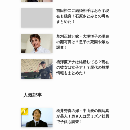
前田裕二に結婚相手はおらず現
在も独身！石原さとみとの噂も
まとめた！
草刈正雄と嫁・大塚悦子の現在
の顔写真は？息子の死因や娘も
調査！
梅澤廉アナは結婚してる？現在
の彼女は女子アナ？歴代の熱愛
情報もまとめた！
人気記事
松井秀喜の嫁・中山愛の顔写真
が美人！奥さんは元ミズノ社員
で子供も調査！