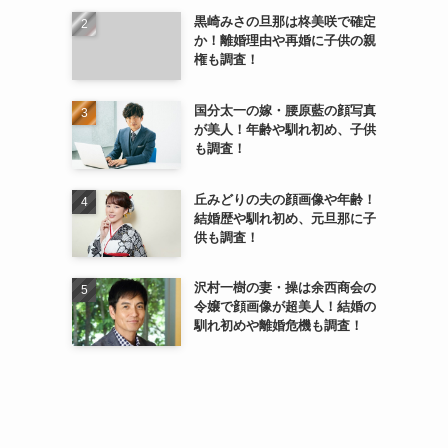
黒崎みさの旦那は柊美咲で確定
か！離婚理由や再婚に子供の親
権も調査！
国分太一の嫁・腰原藍の顔写真
が美人！年齢や馴れ初め、子供
も調査！
丘みどりの夫の顔画像や年齢！
結婚歴や馴れ初め、元旦那に子
供も調査！
沢村一樹の妻・操は余西商会の
令嬢で顔画像が超美人！結婚の
馴れ初めや離婚危機も調査！