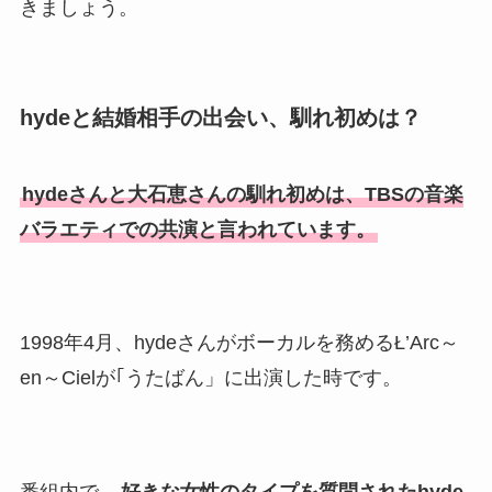
きましょう。
美人！子供や結婚の馴れ初め
も調査！
片岡孝太郎の再婚妻・真麻の
hydeと結婚相手の出会い、馴れ初めは？
顔画像！元嫁との離婚理由や
息子も調査！
hydeさんと大石恵さんの馴れ初めは、TBSの音楽
福田こうへいの奥さんの顔写
バラエティでの共演と言われています。
真が美人！息子や夫妻の最新
情報や離婚の噂も調査！
大川橋蔵の奥さん・真理子は
1998年4月、hydeさんがボーカルを務めるŁ’Arc～
今も生きてる？息子は俳優で
en～Cielが｢うたばん」に出演した時です。
誰かも調査！
高木豊の妻は宮内千早！再婚
の馴れ初めに元嫁との結婚や
離婚もまとめた！