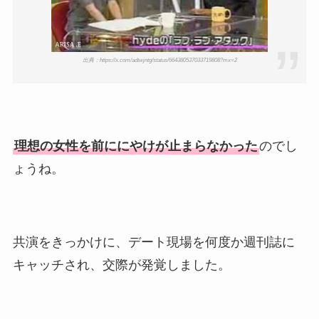
出典：https://x.com/adtwjntg/status/664380537033719808?mx=2
理想の女性を前ににやけが止まらなかった
のでし
ょうね。
共演をきっかけに、デート現場を何度か週刊誌に
キャッチされ、交際が発覚しました。