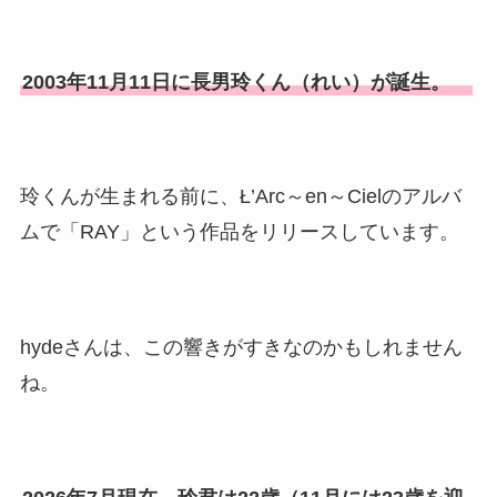
美人！子供や結婚の馴れ初め
も調査！
2003年11月11日に長男玲くん（れい）が誕生。
片岡孝太郎の再婚妻・真麻の
顔画像！元嫁との離婚理由や
息子も調査！
玲くんが生まれる前に、Ł’Arc～en～Cielのアルバ
福田こうへいの奥さんの顔写
ムで「RAY」という作品をリリースしています。
真が美人！息子や夫妻の最新
情報や離婚の噂も調査！
大川橋蔵の奥さん・真理子は
今も生きてる？息子は俳優で
hydeさんは、この響きがすきなのかもしれません
誰かも調査！
ね。
高木豊の妻は宮内千早！再婚
の馴れ初めに元嫁との結婚や
離婚もまとめた！