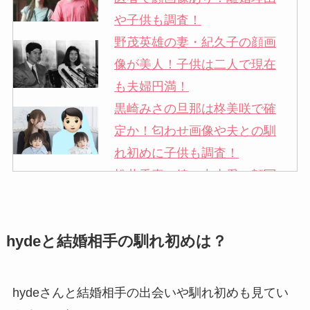
や子供も調査！
野茂英雄の妻・紀久子の顔画
像が美人！子供は二人で現在
も夫婦円満！
黒崎みさの旦那は柊美咲で確
定か！匂わせ画像や夫との馴
れ初めに子供も調査！
松井秀喜の嫁・中山愛の顔写
真が美人！奥さんは元ミズノ
社員で子供も調査！
hydeと結婚相手の馴れ初めは？
申真衣の旦那・工藤けんの現
在の会社はどこ？馴れ初めや
子供も調査！
hydeさんと結婚相手の出会いや馴れ初めも見てい
竹田恒泰の奥さんの顔写真が