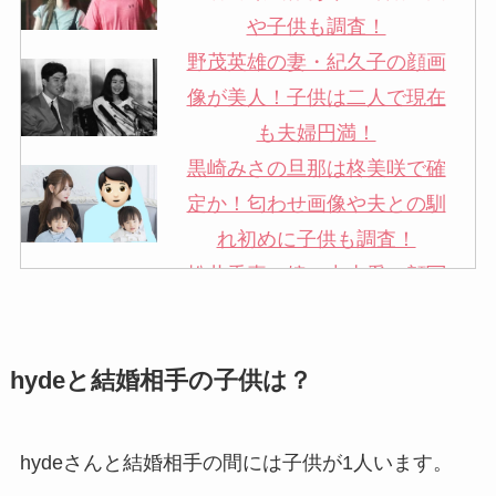
や子供も調査！
野茂英雄の妻・紀久子の顔画
像が美人！子供は二人で現在
も夫婦円満！
黒崎みさの旦那は柊美咲で確
定か！匂わせ画像や夫との馴
れ初めに子供も調査！
松井秀喜の嫁・中山愛の顔写
真が美人！奥さんは元ミズノ
社員で子供も調査！
hydeと結婚相手の子供は？
申真衣の旦那・工藤けんの現
在の会社はどこ？馴れ初めや
子供も調査！
hydeさんと結婚相手の間には子供が1人います。
竹田恒泰の奥さんの顔写真が