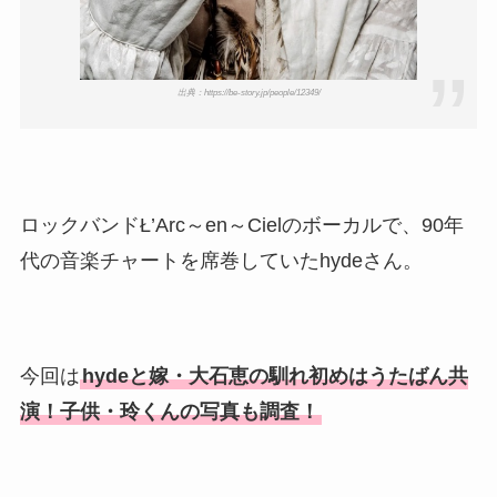
出典：https://be-story.jp/people/12349/
ロックバンドŁ’Arc～en～Cielのボーカルで、90年
代の音楽チャートを席巻していたhydeさん。
今回は
hydeと嫁・大石恵の馴れ初めはうたばん共
演！子供・玲くんの写真も調査！