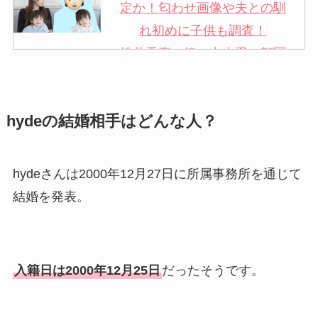
定か！匂わせ画像や夫との馴
れ初めに子供も調査！
松井秀喜の嫁・中山愛の顔写
真が美人！奥さんは元ミズノ
社員で子供も調査！
hydeの結婚相手はどんな人？
申真衣の旦那・工藤けんの現
在の会社はどこ？馴れ初めや
子供も調査！
hydeさんは2000年12月27日に所属事務所を通じて
竹田恒泰の奥さんの顔写真が
結婚を発表。
美人！子供や結婚の馴れ初め
も調査！
片岡孝太郎の再婚妻・真麻の
入籍日は2000年12月25日
だったそうです。
顔画像！元嫁との離婚理由や
息子も調査！