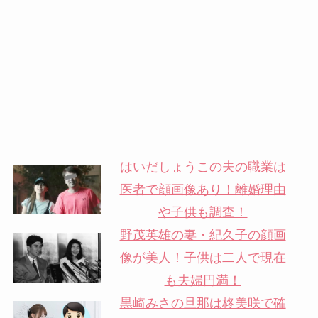
はいだしょうこの夫の職業は
医者で顔画像あり！離婚理由
や子供も調査！
野茂英雄の妻・紀久子の顔画
像が美人！子供は二人で現在
も夫婦円満！
黒崎みさの旦那は柊美咲で確