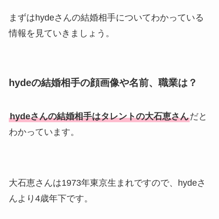
福田こうへいの奥さんの顔写
まずはhydeさんの結婚相手についてわかっている
真が美人！息子や夫妻の最新
情報を見ていきましょう。
情報や離婚の噂も調査！
大川橋蔵の奥さん・真理子は
今も生きてる？息子は俳優で
hydeの結婚相手の顔画像や名前、職業は？
誰かも調査！
高木豊の妻は宮内千早！再婚
の馴れ初めに元嫁との結婚や
hydeさんの結婚相手はタレントの大石恵さん
だと
離婚もまとめた！
わかっています。
大石恵さんは1973年東京生まれですので、hydeさ
んより4歳年下です。