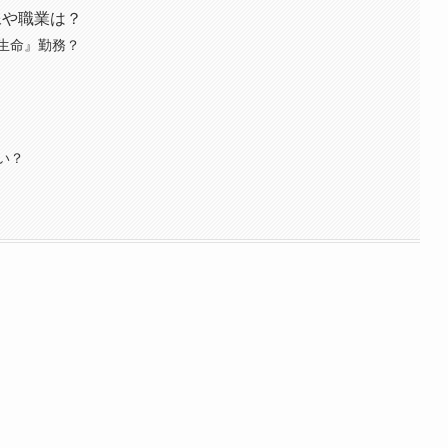
像や職業は？
生命』勤務？
い？