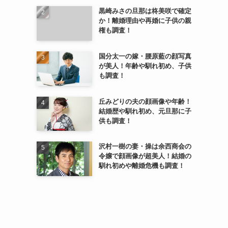
黒崎みさの旦那は柊美咲で確定
か！離婚理由や再婚に子供の親
権も調査！
国分太一の嫁・腰原藍の顔写真
が美人！年齢や馴れ初め、子供
も調査！
丘みどりの夫の顔画像や年齢！
結婚歴や馴れ初め、元旦那に子
供も調査！
沢村一樹の妻・操は余西商会の
令嬢で顔画像が超美人！結婚の
馴れ初めや離婚危機も調査！