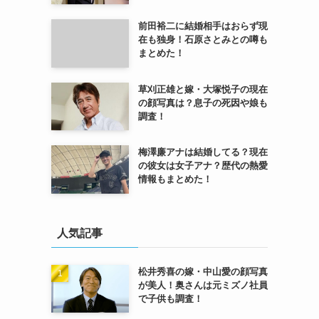
前田裕二に結婚相手はおらず現
在も独身！石原さとみとの噂も
まとめた！
草刈正雄と嫁・大塚悦子の現在
の顔写真は？息子の死因や娘も
調査！
梅澤廉アナは結婚してる？現在
の彼女は女子アナ？歴代の熱愛
情報もまとめた！
人気記事
松井秀喜の嫁・中山愛の顔写真
が美人！奥さんは元ミズノ社員
で子供も調査！