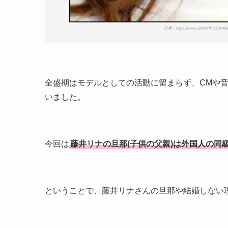
出典：https://www.sponichi.co.jp/ente
全盛期はモデルとしての活動に留まらず、CMや
いました。
今回は
藤井リナの旦那(子供の父親)は外国人の同
ということで、藤井リナさんの旦那や結婚しない