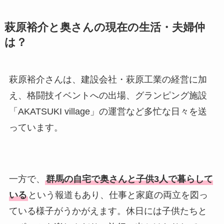
社員で子供も調査！
萩原裕介と奥さんの現在の生活・夫婦仲
申真衣の旦那・工藤けんの現
は？
在の会社はどこ？馴れ初めや
子供も調査！
竹田恒泰の奥さんの顔写真が
萩原裕介さんは、建設会社・萩原工業の経営に加
美人！子供や結婚の馴れ初め
え、格闘技イベントへの出場、グランピング施設
も調査！
「AKATSUKI village」の運営など多忙な日々を送
片岡孝太郎の再婚妻・真麻の
っています。
顔画像！元嫁との離婚理由や
息子も調査！
福田こうへいの奥さんの顔写
一方で、
群馬の自宅で奥さんと子供3人で暮らして
真が美人！息子や夫妻の最新
いる
という報道もあり、仕事と家庭の両立を図っ
情報や離婚の噂も調査！
ている様子がうかがえます。休日には子供たちと
大川橋蔵の奥さん・真理子は