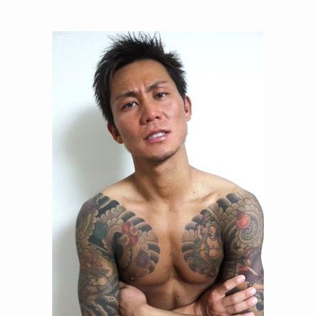
今も生きてる？息子は俳優で
誰かも調査！
高木豊の妻は宮内千早！再婚
の馴れ初めに元嫁との結婚や
離婚もまとめた！