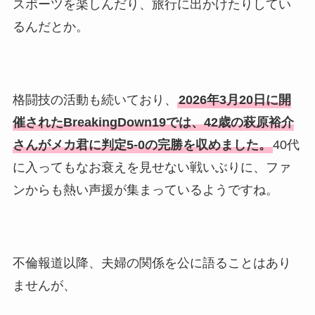
スポーツを楽しんだり、旅行に出かけたりしてい
今も生きてる？息子は俳優で
るんだとか。
誰かも調査！
高木豊の妻は宮内千早！再婚
の馴れ初めに元嫁との結婚や
格闘技の活動も続いており、
2026年3月20日に開
離婚もまとめた！
催されたBreakingDown19では、42歳の萩原裕介
さんがメカ君に判定5-0の完勝を収めました。
40代
に入ってもなお衰えを見せない戦いぶりに、ファ
ンからも熱い声援が集まっているようですね。
不倫報道以降、夫婦の関係を公に語ることはあり
ませんが、