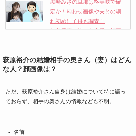
黒崎みさの旦那は柊美咲で確
定か！匂わせ画像や夫との馴
れ初めに子供も調査！
松井秀喜の嫁・中山愛の顔写
真が美人！奥さんは元ミズノ
社員で子供も調査！
萩原裕介の結婚相手の奥さん（妻）はどん
申真衣の旦那・工藤けんの現
な人？顔画像は？
在の会社はどこ？馴れ初めや
子供も調査！
竹田恒泰の奥さんの顔写真が
ただ、萩原裕介さん自身は結婚について特に語っ
美人！子供や結婚の馴れ初め
ておらず、相手の奥さんの情報なども不明。
も調査！
片岡孝太郎の再婚妻・真麻の
顔画像！元嫁との離婚理由や
名前