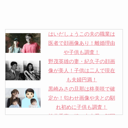
はいだしょうこの夫の職業は
医者で顔画像あり！離婚理由
や子供も調査！
野茂英雄の妻・紀久子の顔画
像が美人！子供は二人で現在
も夫婦円満！
黒崎みさの旦那は柊美咲で確
定か！匂わせ画像や夫との馴
れ初めに子供も調査！
松井秀喜の嫁・中山愛の顔写
真が美人！奥さんは元ミズノ