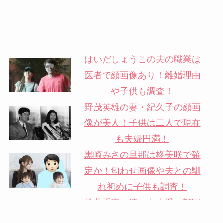
はいだしょうこの夫の職業は
医者で顔画像あり！離婚理由
や子供も調査！
野茂英雄の妻・紀久子の顔画
像が美人！子供は二人で現在
も夫婦円満！
黒崎みさの旦那は柊美咲で確
定か！匂わせ画像や夫との馴
れ初めに子供も調査！
松井秀喜の嫁・中山愛の顔写
真が美人！奥さんは元ミズノ