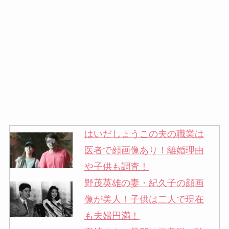
はいだしょうこの夫の職業は
医者で顔画像あり！離婚理由
や子供も調査！
野茂英雄の妻・紀久子の顔画
像が美人！子供は二人で現在
も夫婦円満！