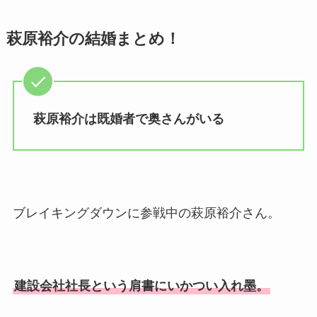
社員で子供も調査！
萩原裕介の結婚まとめ！
申真衣の旦那・工藤けんの現
在の会社はどこ？馴れ初めや
子供も調査！
竹田恒泰の奥さんの顔写真が
萩原裕介は既婚者で奥さんがいる
美人！子供や結婚の馴れ初め
も調査！
片岡孝太郎の再婚妻・真麻の
顔画像！元嫁との離婚理由や
ブレイキングダウンに参戦中の萩原裕介さん。
息子も調査！
福田こうへいの奥さんの顔写
真が美人！息子や夫妻の最新
建設会社社長という肩書にいかつい入れ墨。
情報や離婚の噂も調査！
大川橋蔵の奥さん・真理子は