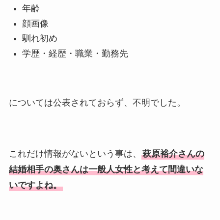
息子も調査！
年齢
福田こうへいの奥さんの顔写
顔画像
真が美人！息子や夫妻の最新
馴れ初め
情報や離婚の噂も調査！
学歴・経歴・職業・勤務先
大川橋蔵の奥さん・真理子は
今も生きてる？息子は俳優で
誰かも調査！
については公表されておらず、不明でした。
高木豊の妻は宮内千早！再婚
の馴れ初めに元嫁との結婚や
離婚もまとめた！
これだけ情報がないという事は、
萩原裕介さんの
結婚相手の奥さんは一般人女性と考えて間違いな
いですよね。