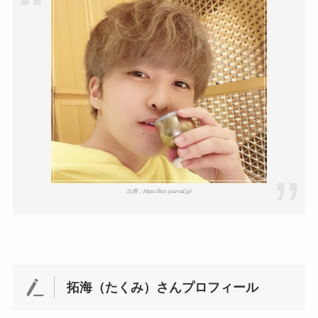
情報や離婚の噂も調査！
大川橋蔵の奥さん・真理子は
今も生きてる？息子は俳優で
誰かも調査！
高木豊の妻は宮内千早！再婚
の馴れ初めに元嫁との結婚や
離婚もまとめた！
出典：https://biz-journal.jp/
拓海（たくみ）さんプロフィール