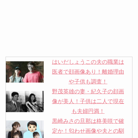
はいだしょうこの夫の職業は
医者で顔画像あり！離婚理由
や子供も調査！
野茂英雄の妻・紀久子の顔画
像が美人！子供は二人で現在
も夫婦円満！
黒崎みさの旦那は柊美咲で確
定か！匂わせ画像や夫との馴