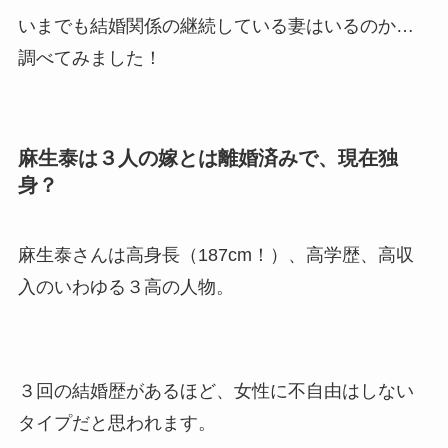
片岡孝太郎の再婚妻・真麻の
いまでも結婚関係の継続している妻はいるのか…
顔画像！元嫁との離婚理由や
調べてみました！
息子も調査！
福田こうへいの奥さんの顔写
真が美人！息子や夫妻の最新
麻生泰は３人の嫁とは離婚済みで、現在独
情報や離婚の噂も調査！
身？
大川橋蔵の奥さん・真理子は
今も生きてる？息子は俳優で
麻生泰さんは高身長（187cm！）、高学歴、高収
誰かも調査！
入のいわゆる３高の人物。
高木豊の妻は宮内千早！再婚
の馴れ初めに元嫁との結婚や
離婚もまとめた！
３回の結婚歴があるほど、女性に不自由はしない
タイプだと思われます。