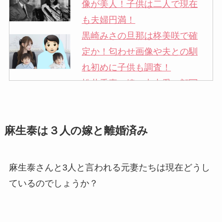
像が美人！子供は二人で現在
も夫婦円満！
黒崎みさの旦那は柊美咲で確
定か！匂わせ画像や夫との馴
れ初めに子供も調査！
松井秀喜の嫁・中山愛の顔写
真が美人！奥さんは元ミズノ
社員で子供も調査！
麻生泰は３人の嫁と離婚済み
申真衣の旦那・工藤けんの現
在の会社はどこ？馴れ初めや
子供も調査！
麻生泰さんと3人と言われる元妻たちは現在どうし
竹田恒泰の奥さんの顔写真が
ているのでしょうか？
美人！子供や結婚の馴れ初め
も調査！