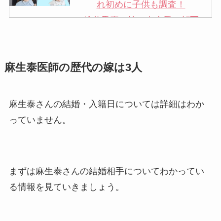
れ初めに子供も調査！
松井秀喜の嫁・中山愛の顔写
真が美人！奥さんは元ミズノ
社員で子供も調査！
麻生泰医師の歴代の嫁は3人
申真衣の旦那・工藤けんの現
在の会社はどこ？馴れ初めや
子供も調査！
麻生泰さんの結婚・入籍日については詳細はわか
竹田恒泰の奥さんの顔写真が
っていません。
美人！子供や結婚の馴れ初め
も調査！
片岡孝太郎の再婚妻・真麻の
まずは麻生泰さんの結婚相手についてわかってい
顔画像！元嫁との離婚理由や
る情報を見ていきましょう。
息子も調査！
福田こうへいの奥さんの顔写