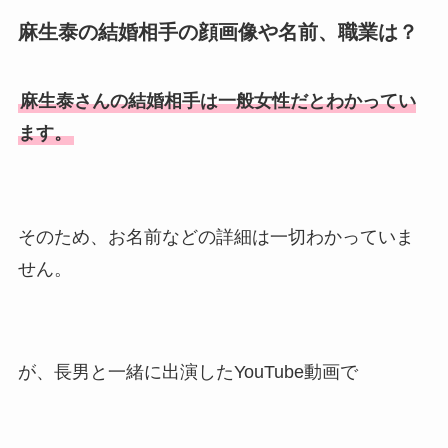
真が美人！息子や夫妻の最新
麻生泰の結婚相手の顔画像や名前、職業は？
情報や離婚の噂も調査！
大川橋蔵の奥さん・真理子は
麻生泰さんの結婚相手は一般女性だとわかってい
今も生きてる？息子は俳優で
ます。
誰かも調査！
高木豊の妻は宮内千早！再婚
の馴れ初めに元嫁との結婚や
離婚もまとめた！
そのため、お名前などの詳細は一切わかっていま
せん。
が、長男と一緒に出演したYouTube動画で