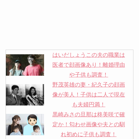
はいだしょうこの夫の職業は
医者で顔画像あり！離婚理由
や子供も調査！
野茂英雄の妻・紀久子の顔画
像が美人！子供は二人で現在
も夫婦円満！
黒崎みさの旦那は柊美咲で確
定か！匂わせ画像や夫との馴
れ初めに子供も調査！