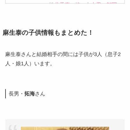
松井秀喜の嫁・中山愛の顔写
真が美人！奥さんは元ミズノ
社員で子供も調査！
麻生泰の子供情報もまとめた！
申真衣の旦那・工藤けんの現
在の会社はどこ？馴れ初めや
子供も調査！
麻生泰さんと結婚相手の間には子供が3人（息子2
竹田恒泰の奥さんの顔写真が
人・娘1人）います。
美人！子供や結婚の馴れ初め
も調査！
片岡孝太郎の再婚妻・真麻の
長男・
拓海
さん
顔画像！元嫁との離婚理由や
息子も調査！
福田こうへいの奥さんの顔写
真が美人！息子や夫妻の最新