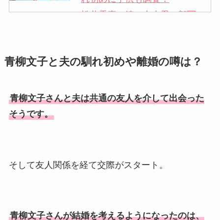
松井秀喜の嫁・中山愛の顔写
真が美人！奥さんは元ミズノ
社員で子供も調査！
青柳文子と夫の馴れ初めや離婚の噂は？
申真衣の旦那・工藤けんの現
在の会社はどこ？馴れ初めや
子供も調査！
青柳文子さんと夫は共通の友人を介して出会った
竹田恒泰の奥さんの顔写真が
そうです。
美人！子供や結婚の馴れ初め
も調査！
片岡孝太郎の再婚妻・真麻の
そして友人関係を経て交際がスタート。
顔画像！元嫁との離婚理由や
息子も調査！
福田こうへいの奥さんの顔写
青柳文子さんが結婚を考えるようになったのは、
真が美人！息子や夫妻の最新