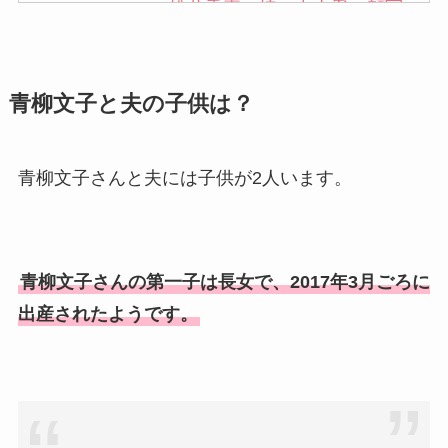
松井秀喜の嫁・中山愛の顔写
真が美人！奥さんは元ミズノ
社員で子供も調査！
青柳文子と夫の子供は？
申真衣の旦那・工藤けんの現
在の会社はどこ？馴れ初めや
子供も調査！
青柳文子さんと夫には子供が2人います。
竹田恒泰の奥さんの顔写真が
美人！子供や結婚の馴れ初め
も調査！
青柳文子さんの第一子は長女で、2017年3月ごろに
片岡孝太郎の再婚妻・真麻の
出産されたようです。
顔画像！元嫁との離婚理由や
息子も調査！
福田こうへいの奥さんの顔写
真が美人！息子や夫妻の最新