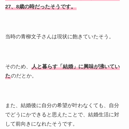
27、8歳の時だったそうです。
情報や離婚の噂も調査！
大川橋蔵の奥さん・真理子は
今も生きてる？息子は俳優で
誰かも調査！
当時の青柳文子さんは現状に飽きていたそう。
高木豊の妻は宮内千早！再婚
の馴れ初めに元嫁との結婚や
離婚もまとめた！
そのため、
人と暮らす「結婚」に興味が沸いてい
た
のだとか。
また、結婚後に自分の希望が叶わなくても、自分
でどうにかできると思えたことで、結婚生活に対
して前向きになれたそうです。