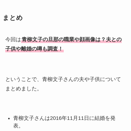
社員で子供も調査！
まとめ
申真衣の旦那・工藤けんの現
在の会社はどこ？馴れ初めや
子供も調査！
今回は
青柳文子の旦那の職業や顔画像は？夫との
竹田恒泰の奥さんの顔写真が
子供や離婚の噂も調査！
美人！子供や結婚の馴れ初め
も調査！
片岡孝太郎の再婚妻・真麻の
ということで、青柳文子さんの夫や子供について
顔画像！元嫁との離婚理由や
まとめました。
息子も調査！
福田こうへいの奥さんの顔写
真が美人！息子や夫妻の最新
青柳文子さんは2016年11月11日に結婚を発
情報や離婚の噂も調査！
表。
大川橋蔵の奥さん・真理子は