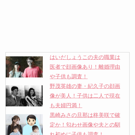
はいだしょうこの夫の職業は
医者で顔画像あり！離婚理由
や子供も調査！
野茂英雄の妻・紀久子の顔画
像が美人！子供は二人で現在
も夫婦円満！
黒崎みさの旦那は柊美咲で確
定か！匂わせ画像や夫との馴
れ初めに子供も調査！