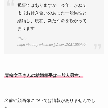
真が美人！息子や夫妻の最新
私事ではありますが、今年、かねて
情報や離婚の噂も調査！
よりお付き合いのあった一般男性と
大川橋蔵の奥さん・真理子は
結婚し、現在、新たな命を授かって
今も生きてる？息子は俳優で
おります
誰かも調査！
高木豊の妻は宮内千早！再婚
引用：
https://beauty.oricon.co.jp/news/2081358/full/
の馴れ初めに元嫁との結婚や
離婚もまとめた！
青柳文子さんの結婚相手は一般人男性。
名前や顔画像については情報がありませんでし