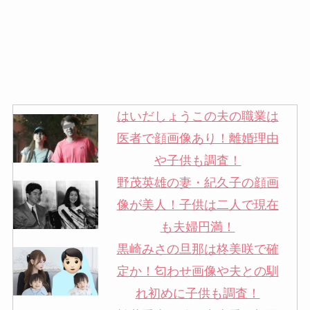
はいだしょうこの夫の職業は
医者で顔画像あり！離婚理由
や子供も調査！
野茂英雄の妻・紀久子の顔画
像が美人！子供は二人で現在
も夫婦円満！
黒崎みさの旦那は柊美咲で確
定か！匂わせ画像や夫との馴
れ初めに子供も調査！