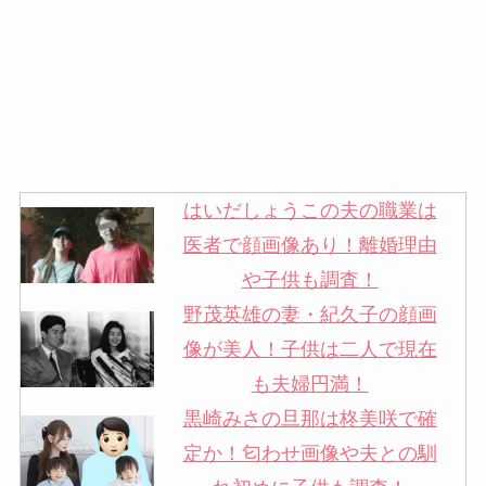
はいだしょうこの夫の職業は
医者で顔画像あり！離婚理由
や子供も調査！
野茂英雄の妻・紀久子の顔画
像が美人！子供は二人で現在
も夫婦円満！
黒崎みさの旦那は柊美咲で確
定か！匂わせ画像や夫との馴