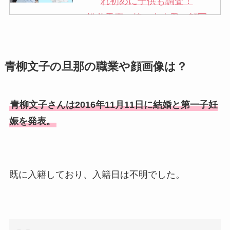
れ初めに子供も調査！
松井秀喜の嫁・中山愛の顔写
真が美人！奥さんは元ミズノ
社員で子供も調査！
青柳文子の旦那の職業や顔画像は？
申真衣の旦那・工藤けんの現
在の会社はどこ？馴れ初めや
子供も調査！
青柳文子さんは2016年11月11日に結婚と第一子妊
竹田恒泰の奥さんの顔写真が
娠を発表。
美人！子供や結婚の馴れ初め
も調査！
片岡孝太郎の再婚妻・真麻の
既に入籍しており、入籍日は不明でした。
顔画像！元嫁との離婚理由や
息子も調査！
福田こうへいの奥さんの顔写