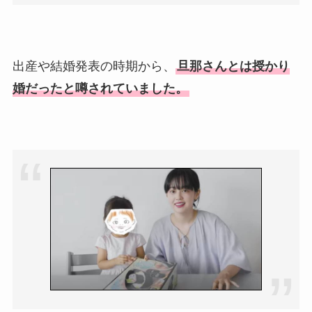
情報や離婚の噂も調査！
大川橋蔵の奥さん・真理子は
今も生きてる？息子は俳優で
出産や結婚発表の時期から、
旦那さんとは授かり
誰かも調査！
婚だったと噂されていました。
高木豊の妻は宮内千早！再婚
の馴れ初めに元嫁との結婚や
離婚もまとめた！