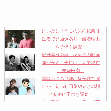
はいだしょうこの夫の職業は
医者で顔画像あり！離婚理由
や子供も調査！
野茂英雄の妻・紀久子の顔画
像が美人！子供は二人で現在
も夫婦円満！
黒崎みさの旦那は柊美咲で確
定か！匂わせ画像や夫との馴
れ初めに子供も調査！
松井秀喜の嫁・中山愛の顔写
真が美人！奥さんは元ミズノ